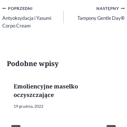
Nawigacja
POPRZEDNI
NASTĘPNY
wpisu
Antyoksydacja i Yasumi
Tampony Gentle Day®
Corpo Cream
Podobne wpisy
Emoliencyjne masełko
oczyszczające
19 grudnia, 2022