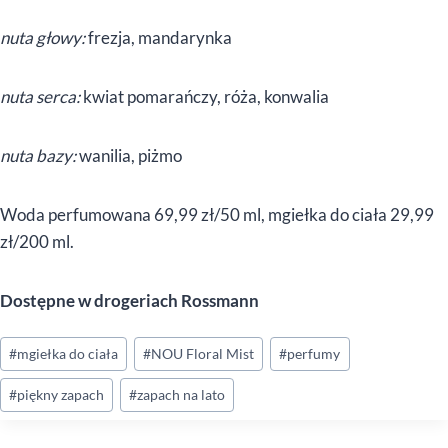
nuta głowy:
frezja, mandarynka
nuta serca:
kwiat pomarańczy, róża, konwalia
nuta bazy:
wanilia, piżmo
Woda perfumowana 69,99 zł/50 ml, mgiełka do ciała 29,99
zł/200 ml.
Dostępne w drogeriach Rossmann
Tagi
#
mgiełka do ciała
#
NOU Floral Mist
#
perfumy
wpisu:
#
piękny zapach
#
zapach na lato