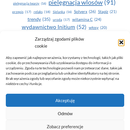
pielęgnacja wlosów
(91)
pielęgnacja twarzy
(16)
Solverx
(26)
Stapiz
(21)
przepis
(17)
relaks
(18)
Sielanka
(16)
trendy
(35)
witamina C
(24)
uroda
(17)
wydawnictwo Initium
(52)
włosy
(20)
Yasumi
(164)
Zarządzaj zgodami plików
zdrowe zęby
(20)
cookie
zdrowie
(135)
Aby zapewnić jak najlepsze wrażenia, korzystamy z technologii, takich jak pliki
cookie, do przechowywania i/lub uzyskiwania dostępu do informacji o
urządzeniu. Zgoda na te technologie pozwoli nam przetwarzać dane, takie jak
zachowanie podczas przeglądania lub unikalne identyfikatory na tej stronie.
Brak wyrażenia zgody lub wycofanie zgody może niekorzystnie wpłynąć na
niektóre cechy i funkcje.
© 2026 Only You - portal dla kobiet (uroda, moda, zdrowie)
Akceptuję
opracowanie:
AZDOBRESTRONY
Odmów
Zobacz preferencje
Polityka prywatności i RODO