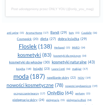
Post udostępniony przez ONLY YOU (@only_you_mag)
Bandi
(29)
Aroma Home
(17)
anti-aging
(15)
buty
(15)
Caudalie
(16)
dobra książka
(29)
dieta
(27)
Cosmepick
(20)
Floslek
(138)
Herbapol
(15)
INVEO
(14)
kosmetyki
(83)
kosmetyki dla mężczyzn
(14)
kosmetyki naturalne
(43)
kosmetyki do włosów
(30)
książki
(23)
książka
(18)
makijaż
(17)
Laura Conti
(16)
moda
(187)
nawilżanie skóry
(22)
NOU
(19)
nowości kosmetyczne
(78)
nowości wydawnicze
(19)
OnlyBio
(64)
oczyszczanie twarzy
(17)
perfumy
(15)
pielegnacja skóry
(24)
pielęgnacja
(15)
pielęgnacja dłoni
(14)