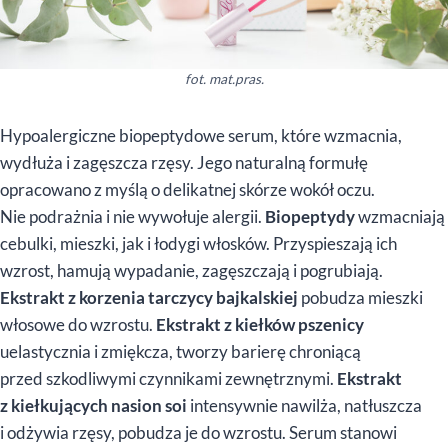
fot. mat.pras.
Hypoalergiczne biopeptydowe serum, które wzmacnia,
wydłuża i zagęszcza rzęsy. Jego naturalną formułę
opracowano z myślą o delikatnej skórze wokół oczu.
Nie podrażnia i nie wywołuje alergii.
Biopeptydy
wzmacniają
cebulki, mieszki, jak i łodygi włosków. Przyspieszają ich
wzrost, hamują wypadanie, zagęszczają i pogrubiają.
Ekstrakt z korzenia tarczycy bajkalskiej
pobudza mieszki
włosowe do wzrostu.
E
kstrakt z kiełków pszenicy
uelastycznia i zmiękcza, tworzy barierę chroniącą
przed szkodliwymi czynnikami zewnętrznymi.
Ekstrakt
z kiełkujących nasion soi
intensywnie
nawilża, natłuszcza
i odżywia rzęsy, pobudza je do wzrostu. Serum stanowi