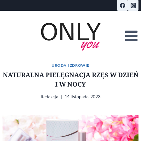
Przejdź
do
treści
URODA I ZDROWIE
NATURALNA PIELĘGNACJA RZĘS W DZIEŃ
I W NOCY
Redakcja
14 listopada, 2023