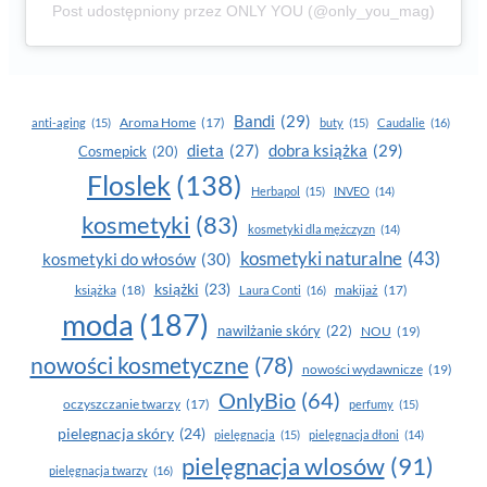
Post udostępniony przez ONLY YOU (@only_you_mag)
Bandi
(29)
Aroma Home
(17)
anti-aging
(15)
buty
(15)
Caudalie
(16)
dobra książka
(29)
dieta
(27)
Cosmepick
(20)
Floslek
(138)
Herbapol
(15)
INVEO
(14)
kosmetyki
(83)
kosmetyki dla mężczyzn
(14)
kosmetyki naturalne
(43)
kosmetyki do włosów
(30)
książki
(23)
książka
(18)
makijaż
(17)
Laura Conti
(16)
moda
(187)
nawilżanie skóry
(22)
NOU
(19)
nowości kosmetyczne
(78)
nowości wydawnicze
(19)
OnlyBio
(64)
oczyszczanie twarzy
(17)
perfumy
(15)
pielegnacja skóry
(24)
pielęgnacja
(15)
pielęgnacja dłoni
(14)
pielęgnacja wlosów
(91)
pielęgnacja twarzy
(16)