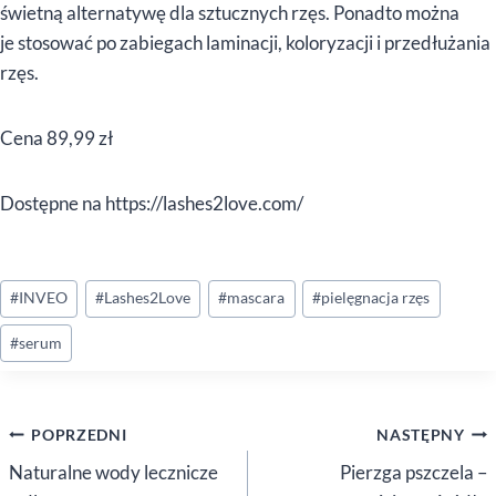
świetną alternatywę dla sztucznych rzęs. Ponadto można
je stosować po zabiegach laminacji, koloryzacji i przedłużania
rzęs.
Cena 89,99 zł
Dostępne na https://lashes2love.com/
Tagi
#
INVEO
#
Lashes2Love
#
mascara
#
pielęgnacja rzęs
wpisu:
#
serum
Nawigacja
POPRZEDNI
NASTĘPNY
wpisu
Naturalne wody lecznicze
Pierzga pszczela –