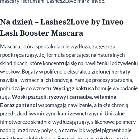
mascary i serum linii Lashes2Love marki Inveo.
Na dzień – Lashes2Love by Inveo
Lash Booster Mascara
Mascara, która spektakularnie wydłuża, zagęszcza
i podkręca rzęsy. Jej formuła oparta jest na naturalnych
składnikach, które koncentrują się na nawilżeniu i odżywieniu
włosków. Bogaty w polifenole
ekstrakt z zielonej herbaty
nawilża i wzmacnia ich kondycję, hamuje procesy starzenia,
pobudza je do wzrostu.
Wyciąg z kaktusa
hamuje wypadanie
rzęs.
Woski pszczeli, ryżowy i carnauba, witamina
E oraz pantenol
wspomagają nawilżenie, a także chronią
przed szkodliwymi czynnikami zewnętrznymi. Unikalne
filmotwórcze składniki wydłużają rzęsy, silikonowe polimery
nadają im zdrowy połysk, a czarny jak węgiel pigment daje
wyjątkową głębię koloru. Formuła mascary nie kruszy się