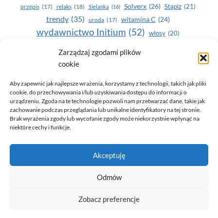
Solverx
(26)
Stapiz
(21)
przepis
(17)
relaks
(18)
Sielanka
(16)
trendy
(35)
witamina C
(24)
uroda
(17)
wydawnictwo Initium
(52)
włosy
(20)
Yasumi
(164)
zdrowe zęby
(20)
Zarządzaj zgodami plików
cookie
zdrowie
(135)
Aby zapewnić jak najlepsze wrażenia, korzystamy z technologii, takich jak pliki
cookie, do przechowywania i/lub uzyskiwania dostępu do informacji o
urządzeniu. Zgoda na te technologie pozwoli nam przetwarzać dane, takie jak
zachowanie podczas przeglądania lub unikalne identyfikatory na tej stronie.
Brak wyrażenia zgody lub wycofanie zgody może niekorzystnie wpłynąć na
niektóre cechy i funkcje.
© 2026 Only You - portal dla kobiet (uroda, moda, zdrowie)
Akceptuję
opracowanie:
AZDOBRESTRONY
Odmów
Zobacz preferencje
Polityka prywatności i RODO