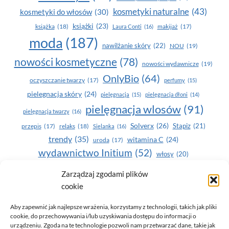
kosmetyki naturalne
(43)
kosmetyki do włosów
(30)
książki
(23)
książka
(18)
makijaż
(17)
Laura Conti
(16)
moda
(187)
nawilżanie skóry
(22)
NOU
(19)
nowości kosmetyczne
(78)
nowości wydawnicze
(19)
OnlyBio
(64)
oczyszczanie twarzy
(17)
perfumy
(15)
pielegnacja skóry
(24)
pielęgnacja
(15)
pielęgnacja dłoni
(14)
pielęgnacja wlosów
(91)
pielęgnacja twarzy
(16)
Solverx
(26)
Stapiz
(21)
przepis
(17)
relaks
(18)
Sielanka
(16)
trendy
(35)
witamina C
(24)
uroda
(17)
wydawnictwo Initium
(52)
włosy
(20)
Yasumi
(164)
zdrowe zęby
(20)
Zarządzaj zgodami plików
cookie
zdrowie
(135)
Aby zapewnić jak najlepsze wrażenia, korzystamy z technologii, takich jak pliki
cookie, do przechowywania i/lub uzyskiwania dostępu do informacji o
urządzeniu. Zgoda na te technologie pozwoli nam przetwarzać dane, takie jak