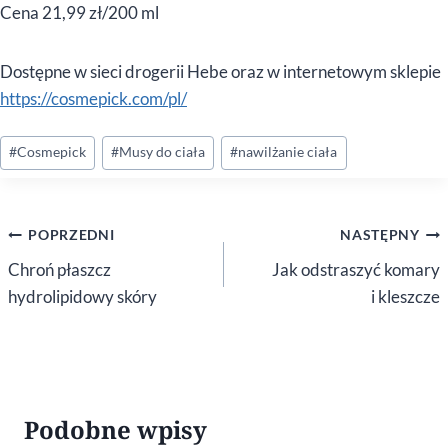
Cena 21,99 zł/200 ml
Dostępne w sieci drogerii Hebe oraz w internetowym sklepie
https://cosmepick.com/pl/
Tagi
#
Cosmepick
#
Musy do ciała
#
nawilżanie ciała
wpisu:
Nawigacja
POPRZEDNI
NASTĘPNY
wpisu
Chroń płaszcz
Jak odstraszyć komary
hydrolipidowy skóry
i kleszcze
Podobne wpisy