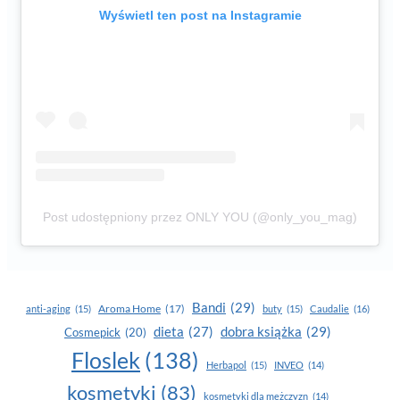
Wyświetl ten post na Instagramie
Post udostępniony przez ONLY YOU (@only_you_mag)
Bandi
(29)
Aroma Home
(17)
anti-aging
(15)
buty
(15)
Caudalie
(16)
dobra książka
(29)
dieta
(27)
Cosmepick
(20)
Floslek
(138)
Herbapol
(15)
INVEO
(14)
kosmetyki
(83)
kosmetyki dla mężczyzn
(14)