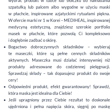
wybrać produkt w tubce lub słoiczku do nakładania
szpatułką lub palcem albo wygodne w użyciu maski
w płachcie, inspirowane azjatyckimi rytuałami piękna.
W ofercie marki nr 1 w Korei – MEDIHEAL, inspirowanej
medycyną estetyczną, znajdziesz szerokie portfolio
masek w płachcie, które pozwolą Ci kompleksowo
i dogłębnie zadbać o skórę.
Bogactwo dobroczynnych składników – wybieraj
te maseczki, które są pełne cennych składników
aktywnych. Maseczka musi działać intensywniej niż
produkty adresowane do codziennej pielęgnacji.
Sprawdzaj składy – tak dopasujesz produkt do swoje
cery!
Odpowiedni produkt, efekt gwarantowany! Sprawdź,
która maska jest idealna dla Ciebie!
Jeśli upragniony przez Ciebie rezultat to doskonale
ujędrniona i pełna napięcia skóra, sięgnij po maskę