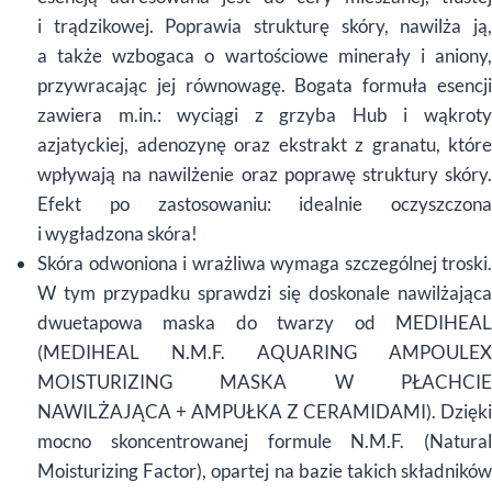
i trądzikowej. Poprawia strukturę skóry, nawilża ją,
a także wzbogaca o wartościowe minerały i aniony,
przywracając jej równowagę. Bogata formuła esencji
zawiera m.in.: wyciągi z grzyba Hub i wąkroty
azjatyckiej, adenozynę oraz ekstrakt z granatu, które
wpływają na nawilżenie oraz poprawę struktury skóry.
Efekt po zastosowaniu: idealnie oczyszczona
i wygładzona skóra!
Skóra odwoniona i wrażliwa wymaga szczególnej troski.
W tym przypadku sprawdzi się doskonale nawilżająca
dwuetapowa maska do twarzy od MEDIHEAL
(MEDIHEAL N.M.F. AQUARING AMPOULEX
MOISTURIZING MASKA W PŁACHCIE
NAWILŻAJĄCA + AMPUŁKA Z CERAMIDAMI). Dzięki
mocno skoncentrowanej formule N.M.F. (Natural
Moisturizing Factor), opartej na bazie takich składników