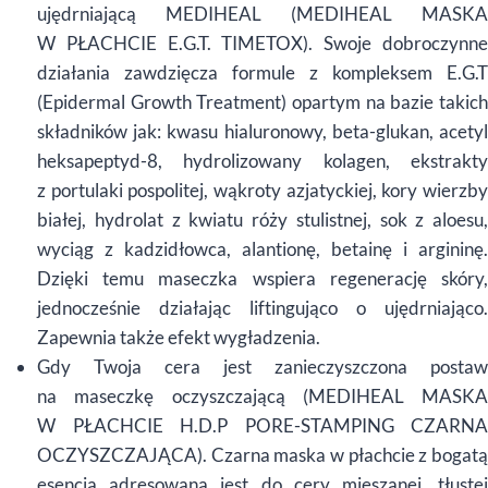
ujędrniającą MEDIHEAL (MEDIHEAL MASKA
W PŁACHCIE E.G.T. TIMETOX). Swoje dobroczynne
działania zawdzięcza formule z kompleksem E.G.T
(Epidermal Growth Treatment) opartym na bazie takich
składników jak: kwasu hialuronowy, beta-glukan, acetyl
heksapeptyd-8, hydrolizowany kolagen, ekstrakty
z portulaki pospolitej, wąkroty azjatyckiej, kory wierzby
białej, hydrolat z kwiatu róży stulistnej, sok z aloesu,
wyciąg z kadzidłowca, alantionę, betainę i argininę.
Dzięki temu maseczka wspiera regenerację skóry,
jednocześnie działając liftingująco o ujędrniająco.
Zapewnia także efekt wygładzenia.
Gdy Twoja cera jest zanieczyszczona postaw
na maseczkę oczyszczającą (MEDIHEAL MASKA
W PŁACHCIE H.D.P PORE-STAMPING CZARNA
OCZYSZCZAJĄCA). Czarna maska w płachcie z bogatą
esencją adresowana jest do cery mieszanej, tłustej