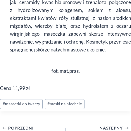
jak: ceramidy, kwas hialuronowy i trehaloza, połączone
z hydrolizowanym kolagenem, sokiem z aloesu,
ekstraktami kwiatów róży stulistnej, z nasion słodkich
migdałów, wierzby białej oraz hydrolatem z oczaru
wirginijskiego, maseczka zapewni skórze intensywne
nawilżenie, wygładzanie i ochronę. Kosmetyk przyniesie
spragnionej skórze natychmiastowe ukojenie.
fot. mat.pras.
Cena 11,99 zł
Tagi
#
maseczki do twarzy
#
maski na płachcie
wpisu:
Nawigacja
POPRZEDNI
NASTĘPNY