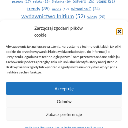
Solverx
(26)
Stapiz
(21)
przepis
(17)
relaks
(18)
Sielanka
(16)
trendy
(35)
witamina C
(24)
uroda
(17)
wydawnictwo Initium
(52)
włosy
(20)
Yasumi
(164)
zdrowe zęby
(20)
Zarządzaj zgodami plików
cookie
zdrowie
(135)
Aby zapewnić jak najlepsze wrażenia, korzystamy z technologii, takich jak pliki
cookie, do przechowywania i/lub uzyskiwania dostępu do informacji o
urządzeniu. Zgoda na te technologie pozwoli nam przetwarzać dane, takie jak
zachowanie podczas przeglądania lub unikalne identyfikatory na tej stronie.
Brak wyrażenia zgody lub wycofanie zgody może niekorzystnie wpłynąć na
niektóre cechy i funkcje.
© 2026 Only You - portal dla kobiet (uroda, moda, zdrowie)
Akceptuję
opracowanie:
AZDOBRESTRONY
Odmów
Zobacz preferencje
Polityka prywatności i RODO
Polityka plików cookies (EU)
Polityka plików cookies
Polityka prywatności i RODO