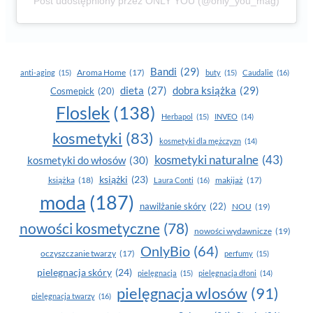
Post udostępniony przez ONLY YOU (@only_you_mag)
Bandi
(29)
Aroma Home
(17)
anti-aging
(15)
buty
(15)
Caudalie
(16)
dobra książka
(29)
dieta
(27)
Cosmepick
(20)
Floslek
(138)
Herbapol
(15)
INVEO
(14)
kosmetyki
(83)
kosmetyki dla mężczyzn
(14)
kosmetyki naturalne
(43)
kosmetyki do włosów
(30)
książki
(23)
książka
(18)
makijaż
(17)
Laura Conti
(16)
moda
(187)
nawilżanie skóry
(22)
NOU
(19)
nowości kosmetyczne
(78)
nowości wydawnicze
(19)
OnlyBio
(64)
oczyszczanie twarzy
(17)
perfumy
(15)
pielegnacja skóry
(24)
pielęgnacja
(15)
pielęgnacja dłoni
(14)
pielęgnacja wlosów
(91)
pielęgnacja twarzy
(16)