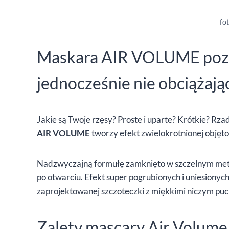
fot
Maskara AIR VOLUME pozwa
jednocześnie nie obciążając
Jakie są Twoje rzęsy? Proste i uparte? Krótkie? 
AIR VOLUME
tworzy efekt zwielokrotnionej objęto
Nadzwyczajną formułę zamknięto w szczelnym metal
po otwarciu. Efekt super pogrubionych i uniesionyc
zaprojektowanej szczoteczki z miękkimi niczym puc
Zalety mascary Air Volume