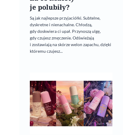
je polubiły?
Są jak najlepsze przyjaciółki. Subtelne,
dyskretne i nienachalne. Chłodzą,
gdy doskwiera ci upał. Przynoszą ulgę,
gdy czujesz zmęczenie. Odświeżają
i zostawiają na skórze welon zapachu, dzięki
któremu czujesz...
OnlyBio Baby&Kids
27 lutego, 2021