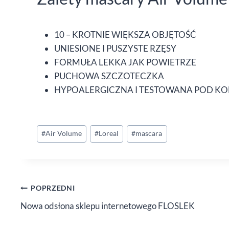
10 – KROTNIE WIĘKSZA OBJĘTOŚĆ
UNIESIONE I PUSZYSTE RZĘSY
FORMUŁA LEKKA JAK POWIETRZE
PUCHOWA SZCZOTECZKA
HYPOALERGICZNA I TESTOWANA POD K
Tagi
#
Air Volume
#
Loreal
#
mascara
wpisu:
Nawigacja
POPRZEDNI
Nowa odsłona sklepu internetowego FLOSLEK
wpisu