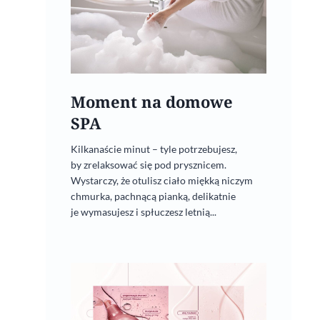
Moment na domowe
SPA
Kilkanaście minut – tyle potrzebujesz,
by zrelaksować się pod prysznicem.
Wystarczy, że otulisz ciało miękką niczym
chmurka, pachnącą pianką, delikatnie
je wymasujesz i spłuczesz letnią...