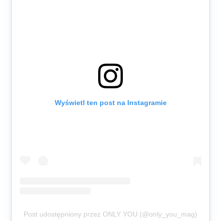
Wyświetl ten post na Instagramie
Post udostępniony przez ONLY YOU (@only_you_mag)