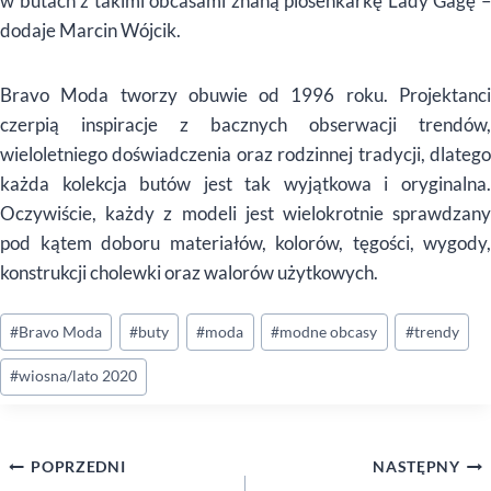
w butach z takimi obcasami znaną piosenkarkę Lady Gagę –
dodaje Marcin Wójcik.
Bravo Moda tworzy obuwie od 1996 roku. Projektanci
czerpią inspiracje z bacznych obserwacji trendów,
wieloletniego doświadczenia oraz rodzinnej tradycji, dlatego
każda kolekcja butów jest tak wyjątkowa i oryginalna.
Oczywiście, każdy z modeli jest wielokrotnie sprawdzany
pod kątem doboru materiałów, kolorów, tęgości, wygody,
konstrukcji cholewki oraz walorów użytkowych.
Tagi
#
Bravo Moda
#
buty
#
moda
#
modne obcasy
#
trendy
wpisu:
#
wiosna/lato 2020
Nawigacja
POPRZEDNI
NASTĘPNY