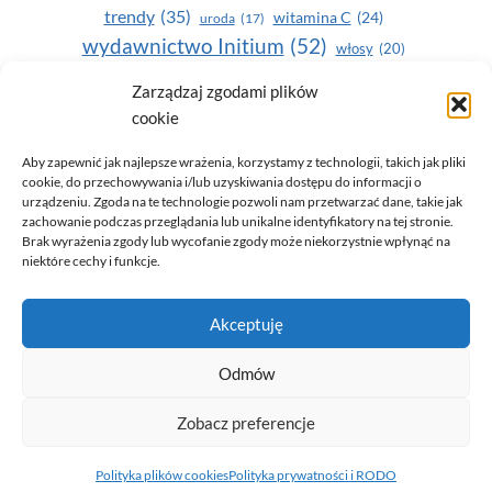
trendy
(35)
witamina C
(24)
uroda
(17)
wydawnictwo Initium
(52)
włosy
(20)
Yasumi
(164)
zdrowe zęby
(20)
Zarządzaj zgodami plików
cookie
zdrowie
(135)
Aby zapewnić jak najlepsze wrażenia, korzystamy z technologii, takich jak pliki
cookie, do przechowywania i/lub uzyskiwania dostępu do informacji o
urządzeniu. Zgoda na te technologie pozwoli nam przetwarzać dane, takie jak
zachowanie podczas przeglądania lub unikalne identyfikatory na tej stronie.
Brak wyrażenia zgody lub wycofanie zgody może niekorzystnie wpłynąć na
niektóre cechy i funkcje.
© 2026 Only You - portal dla kobiet (uroda, moda, zdrowie)
Akceptuję
opracowanie:
AZDOBRESTRONY
Odmów
Zobacz preferencje
Polityka prywatności i RODO
Polityka plików cookies (EU)
Polityka plików cookies
Polityka prywatności i RODO