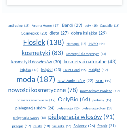
Bandi
(29)
Aroma Home
(17)
anti-aging
(15)
buty
(15)
Caudalie
(16)
dobra książka
(29)
dieta
(27)
Cosmepick
(20)
Floslek
(138)
Herbapol
(15)
INVEO
(14)
kosmetyki
(83)
kosmetyki dla mężczyzn
(14)
kosmetyki naturalne
(43)
kosmetyki do włosów
(30)
książki
(23)
książka
(18)
makijaż
(17)
Laura Conti
(16)
moda
(187)
nawilżanie skóry
(22)
NOU
(19)
nowości kosmetyczne
(78)
nowości wydawnicze
(19)
OnlyBio
(64)
oczyszczanie twarzy
(17)
perfumy
(15)
pielegnacja skóry
(24)
pielęgnacja
(15)
pielęgnacja dłoni
(14)
pielęgnacja wlosów
(91)
pielęgnacja twarzy
(16)
Solverx
(26)
Stapiz
(21)
przepis
(17)
relaks
(18)
Sielanka
(16)