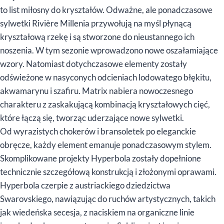
to list miłosny do kryształów. Odważne, ale ponadczasowe
sylwetki Rivière Millenia przywołują na myśl płynącą
kryształową rzekę i są stworzone do nieustannego ich
noszenia. W tym sezonie wprowadzono nowe oszałamiające
wzory. Natomiast dotychczasowe elementy zostały
odświeżone w nasyconych odcieniach lodowatego błękitu,
akwamarynu i szafiru. Matrix nabiera nowoczesnego
charakteru z zaskakującą kombinacją kryształowych cięć,
które łączą się, tworząc uderzające nowe sylwetki.
Od wyrazistych chokerów i bransoletek po eleganckie
obręcze, każdy element emanuje ponadczasowym stylem.
Skomplikowane projekty Hyperbola zostały dopełnione
technicznie szczegółową konstrukcją i złożonymi oprawami.
Hyperbola czerpie z austriackiego dziedzictwa
Swarovskiego, nawiązując do ruchów artystycznych, takich
jak wiedeńska secesja, z naciskiem na organiczne linie