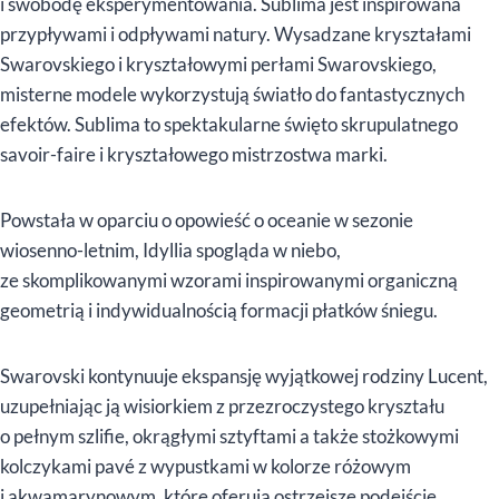
i swobodę eksperymentowania. Sublima jest inspirowana
przypływami i odpływami natury. Wysadzane kryształami
Swarovskiego i kryształowymi perłami Swarovskiego,
misterne modele wykorzystują światło do fantastycznych
efektów. Sublima to spektakularne święto skrupulatnego
savoir-faire i kryształowego mistrzostwa marki.
Powstała w oparciu o opowieść o oceanie w sezonie
wiosenno-letnim, Idyllia spogląda w niebo,
ze skomplikowanymi wzorami inspirowanymi organiczną
geometrią i indywidualnością formacji płatków śniegu.
Swarovski kontynuuje ekspansję wyjątkowej rodziny Lucent,
uzupełniając ją wisiorkiem z przezroczystego kryształu
o pełnym szlifie, okrągłymi sztyftami a także stożkowymi
kolczykami pavé z wypustkami w kolorze różowym
i akwamarynowym, które oferują ostrzejsze podejście