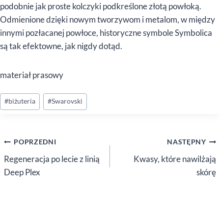
podobnie jak proste kolczyki podkreślone złotą powłoką.
Odmienione dzięki nowym tworzywom i metalom, w między
innymi pozłacanej powłoce, historyczne symbole Symbolica
są tak efektowne, jak nigdy dotąd.
materiał prasowy
Tagi
#
biżuteria
#
Swarovski
wpisu:
Nawigacja
POPRZEDNI
NASTĘPNY
wpisu
Regeneracja po lecie z linią
Kwasy, które nawilżają
Deep Plex
skórę