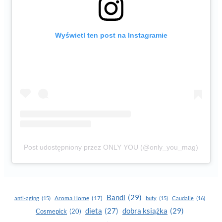
Wyświetl ten post na Instagramie
Post udostępniony przez ONLY YOU (@only_you_mag)
Bandi
(29)
Aroma Home
(17)
anti-aging
(15)
buty
(15)
Caudalie
(16)
dobra książka
(29)
dieta
(27)
Cosmepick
(20)