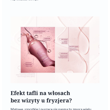
Efekt tafli na włosach
bez wizyty u fryzjera?
Matowe, szorstkie i puszące się pasma to zmora wielu