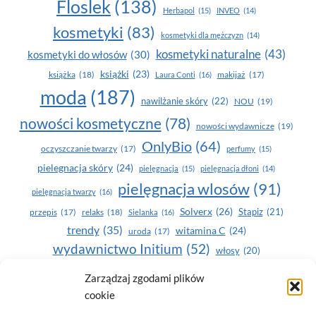
Floslek
(138)
Herbapol
(15)
INVEO
(14)
kosmetyki
(83)
kosmetyki dla mężczyzn
(14)
kosmetyki naturalne
(43)
kosmetyki do włosów
(30)
książki
(23)
książka
(18)
makijaż
(17)
Laura Conti
(16)
moda
(187)
nawilżanie skóry
(22)
NOU
(19)
nowości kosmetyczne
(78)
nowości wydawnicze
(19)
OnlyBio
(64)
oczyszczanie twarzy
(17)
perfumy
(15)
pielegnacja skóry
(24)
pielęgnacja
(15)
pielęgnacja dłoni
(14)
pielęgnacja wlosów
(91)
pielęgnacja twarzy
(16)
Solverx
(26)
Stapiz
(21)
przepis
(17)
relaks
(18)
Sielanka
(16)
trendy
(35)
witamina C
(24)
uroda
(17)
wydawnictwo Initium
(52)
włosy
(20)
Yasumi
(164)
zdrowe zęby
(20)
Zarządzaj zgodami plików
cookie
zdrowie
(135)