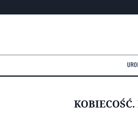
Przejdź
do
treści
URO
KOBIECOŚĆ.