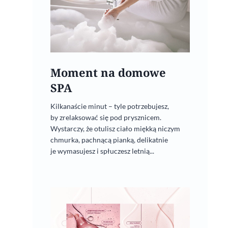
Moment na domowe
SPA
Kilkanaście minut – tyle potrzebujesz,
by zrelaksować się pod prysznicem.
Wystarczy, że otulisz ciało miękką niczym
chmurka, pachnącą pianką, delikatnie
je wymasujesz i spłuczesz letnią...