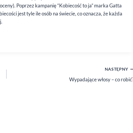
oceny). Poprzez kampanię “Kobiecość to ja” marka Gatta
ecości jest tyle ile osób na świecie, co oznacza, że każda
j.
NASTĘPNY
Wypadające włosy – co robić