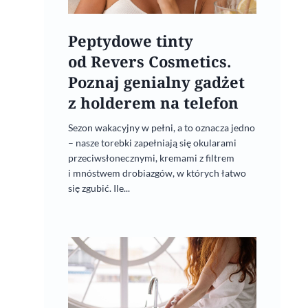
Peptydowe tinty
od Revers Cosmetics.
Poznaj genialny gadżet
z holderem na telefon
Sezon wakacyjny w pełni, a to oznacza jedno
– nasze torebki zapełniają się okularami
przeciwsłonecznymi, kremami z filtrem
i mnóstwem drobiazgów, w których łatwo
się zgubić. Ile...
Pierzga pszczela – wartościowe
źródło składników odżywczych
14 listopada, 2023