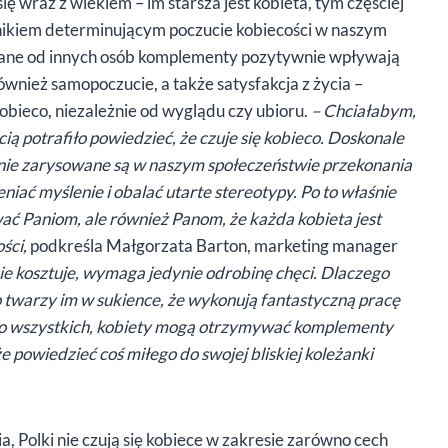
ę wraz z wiekiem – im starsza jest kobieta, tym częściej
zynnikiem determinującym poczucie kobiecości w naszym
ymane od innych osób komplementy pozytywnie wpływają
ównież samopoczucie, a także satysfakcja z życia –
 kobieco, niezależnie od wyglądu czy ubioru.
– Chciałabym,
cią potrafiło powiedzieć, że czuje się kobieco. Doskonale
silnie zarysowane są w naszym społeczeństwie przekonania
eniać myślenie i obalać utarte stereotypy. Po to właśnie
ać Paniom, ale również Panom, że każda kobieta jest
ości,
podkreśla Małgorzata Barton, marketing manager
ie kosztuje, wymaga jedynie odrobinę chęci. Dlaczego
o twarzy im w sukience, że wykonują fantastyczną pracę
ję do wszystkich, kobiety mogą otrzymywać komplementy
 powiedzieć coś miłego do swojej bliskiej koleżanki
 Polki nie czują się kobiece w zakresie zarówno cech