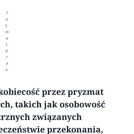
f
o
t.
m
a
t.
p
r
a
s.
 kobiecość przez pryzmat
h, takich jak osobowość
ętrznych związanych
eczeństwie przekonania,