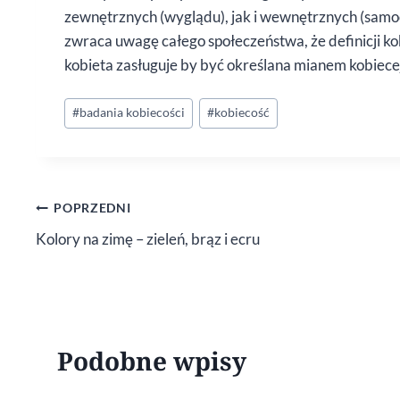
zewnętrznych (wyglądu), jak i wewnętrznych (samo
zwraca uwagę całego społeczeństwa, że definicji kobi
kobieta zasługuje by być określana mianem kobiece
Tagi
#
badania kobiecości
#
kobiecość
wpisu:
Nawigacja
POPRZEDNI
Kolory na zimę – zieleń, brąz i ecru
wpisu
Podobne wpisy