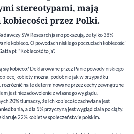
ymi stereotypami, mają
kobiecości przez Polki.
Badawczy SW Research jasno pokazują, że tylko 38%
wanie kobieco. O powodach niskiego poczuciach kobiecości
tta pt. “Kobiecość to ja”.
ją się kobieco? Deklarowane przez Panie powody niskiego
 kobiecej kobiety można, podobnie jak w przypadku
, rozróżnić na te determinowane przez cechy zewnętrzne
em jest niezadowolenie z własnego wyglądu,
ych 20% tłumaczy, że ich kobiecość zachwiana jest
niedbania, a dla 5% przyczyną jest wygląd ciała po ciąży.
klaruje 22% kobiet w społeczeństwie polskim.