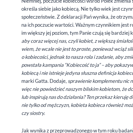
Niemniej, poczucie kobiecości wśród Polek zmienia si
określa siebie jako kobiecą. Nie tylko wiek jest c
społeczeństwie. Z deklaracji Pań wynika, że otrz
na ich poczucie wartości. Ważnym czynnikiem jest r
im większy jej poziom, tym Panie czują się bardziej
aby coraz więcej nas, czyli kobiet, z większą śmiałoś
wiem, że wcale nie jest to proste, ponieważ wciąż 
o kobiecości, jednak to nasza rola i zadanie, aby zmi
powstała kampania “Kobiecość to ja” – aby pokazyw
kobiecą i nie istnieje jedyna słuszna definicja kobiec
marki Gatta. Dodaje,
sprawienie komplementu nic n
więc nie powiedzieć naszym bliskim kobietom, że d
lub inspirują nas do działania? Ten przekaz kieru
nie tylko od mężczyzn, kobieta kobieca również może
czy siostry.
Jak wynika z przeprowadzonego w tym roku badania,