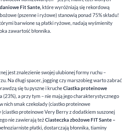
adaniowe Fit Sante,
które wyróżniają się rekordową
i zbożowe (pszenne i ryżowe) stanowią ponad 75% składu!
którymi barwione są płatki ryżowe, nadają wyśmienity
soka zawartość błonnika.
ej jest znalezienie swojej ulubionej formy ruchu –
zu. Na długi spacer, jogging czy marszobieg warto zabrać
rawdzą się tu pyszne i kruche
Ciastka proteinowe
 (23%), a przy tym – nie mają jego charakterystycznego
w nich smak czekolady (ciastko proteinowe
(ciastko proteinowe Very Berry z dodatkiem suszonej
ego nie zawierają też
Ciasteczka zbożowe FIT Sante –
noziarniste płatki, dostarczają błonnika, tiaminy