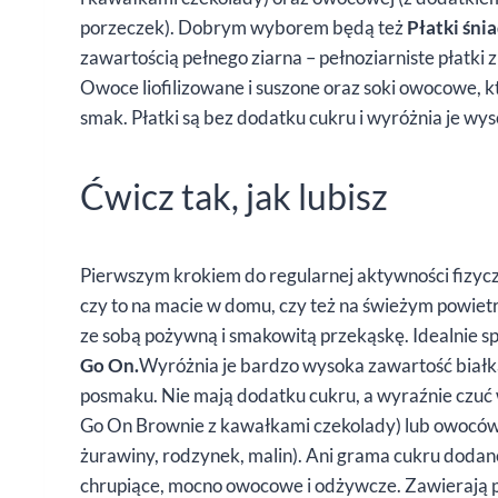
porzeczek). Dobrym wyborem będą też
Płatki śni
zawartością pełnego ziarna – pełnoziarniste płatk
Owoce liofilizowane i suszone oraz soki owocowe, 
smak. Płatki są bez dodatku cukru i wyróżnia je wy
Ćwicz tak, jak lubisz
Pierwszym krokiem do regularnej aktywności fizyczn
czy to na macie w domu, czy też na świeżym powietr
ze sobą pożywną i smakowitą przekąskę. Idealnie sp
Go On.
Wyróżnia je bardzo wysoka zawartość białka
posmaku. Nie mają dodatku cukru, a wyraźnie czuć 
Go On Brownie z kawałkami czekolady) lub owoców 
żurawiny, rodzynek, malin). Ani grama cukru dodan
chrupiące, mocno owocowe i odżywcze. Zawierają peł