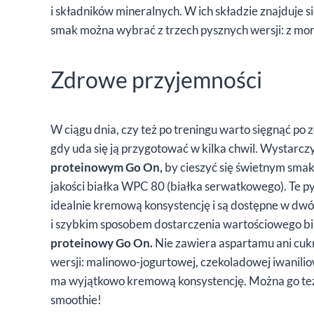
i składników mineralnych. W ich składzie znajduje si
smak można wybrać z trzech pysznych wersji: z mor
Zdrowe przyjemności
W ciągu dnia, czy też po treningu warto sięgnąć po 
gdy uda się ją przygotować w kilka chwil. Wystar
proteinowym Go On,
by cieszyć się świetnym sma
jakości białka WPC 80 (białka serwatkowego). Te 
idealnie kremową konsystencję i są dostępne w dwó
i szybkim sposobem dostarczenia wartościowego bi
proteinowy Go On.
Nie zawiera aspartamu ani cuk
wersji: malinowo-jogurtowej, czekoladowej iwanili
ma wyjątkowo kremową konsystencję. Można go te
smoothie!