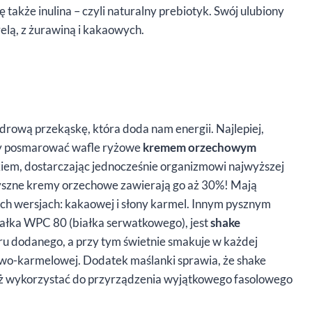
ę także inulina – czyli naturalny prebiotyk. Swój ulubiony
elą, z żurawiną i kakaowych.
zdrową przekąskę, która doda nam energii. Najlepiej,
czy posmarować wafle ryżowe
kremem orzechowym
kiem, dostarczając jednocześnie organizmowi najwyższej
pyszne kremy orzechowe zawierają go aż 30%! Mają
ch wersjach: kakaowej i słony karmel. Innym pysznym
ałka WPC 80 (białka serwatkowego), jest
shake
ru dodanego, a przy tym świetnie smakuje w każdej
owo-karmelowej. Dodatek maślanki sprawia, że shake
ż wykorzystać do przyrządzenia wyjątkowego fasolowego