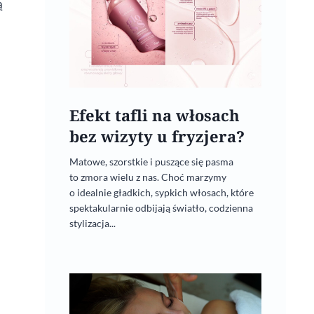
ą
Efekt tafli na włosach
bez wizyty u fryzjera?
Matowe, szorstkie i puszące się pasma
to zmora wielu z nas. Choć marzymy
Nowy rok – czas na zmiany!
o idealnie gładkich, sypkich włosach, które
Postaw na aktywność
spektakularnie odbijają światło, codzienna
stylizacja...
22 stycznia, 2020