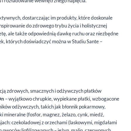
su i rozładowanie wewnętrznego napięcia.
tywnych, dostarczając im produkty, które doskonale
inspirowanie do zdrowego trybu życia i holistycznej
dietę, ale także odpowiednią dawkę ruchu oraz niezbędne
k, których doświadczyć można w Studiu Sante –
orcją zdrowych, smacznych i odżywczych płatków
On
– wyjątkowo chrupkie, wypiekane płatki, wzbogacone
dników odżywczych, takich jak błonnik pokarmowy,
ki mineralne (fosfor, magnez, żelazo, cynk, miedź,
jach: czekoladowej z orzechami (laskowymi, migdałami
 owoców liofilizowanych – jeżyn, malin, czerwonych