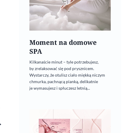
Moment na domowe
SPA
Kilkanaście minut – tyle potrzebujesz,
by zrelaksować się pod prysznicem.
Wystarczy, że otulisz ciało miękką niczym
chmurka, pachnącą pianką, delikatnie
je wymasujesz i spłuczesz letnią...