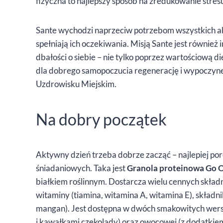
fizyczna to najlepszy sposób na zredukowanie stre
Sante wychodzi naprzeciw potrzebom wszystkich ak
spełniają ich oczekiwania. Misją Sante jest również 
dbałości o siebie – nie tylko poprzez wartościową 
dla dobrego samopoczucia regenerację i wypoczyne
Uzdrowisku Miejskim.
Na dobry początek
Aktywny dzień trzeba dobrze zacząć – najlepiej p
śniadaniowych. Taka jest
Granola proteinowa Go 
białkiem roślinnym. Dostarcza wielu cennych skła
witaminy (tiamina, witamina A, witamina E), składni
mangan). Jest dostępna w dwóch smakowitych wers
i kawałkami czekolady) oraz owocowej (z dodatkiem