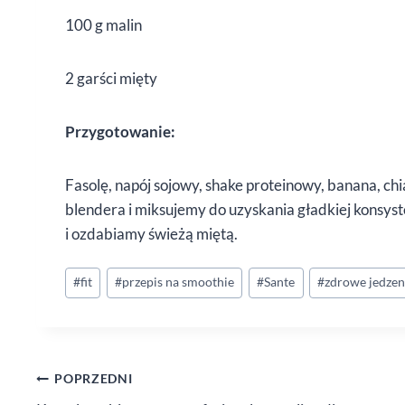
100 g malin
2 garści mięty
Przygotowanie:
Fasolę, napój sojowy, shake proteinowy, banana, chi
blendera i miksujemy do uzyskania gładkiej konsys
i ozdabiamy świeżą miętą.
Tagi
#
fit
#
przepis na smoothie
#
Sante
#
zdrowe jedzen
wpisu:
Nawigacja
POPRZEDNI