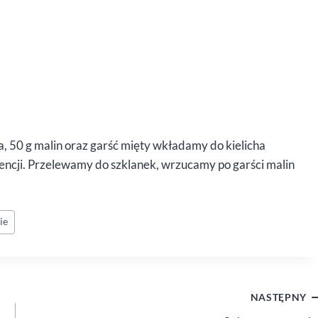
a, 50 g malin oraz garść mięty wkładamy do kielicha
tencji. Przelewamy do szklanek, wrzucamy po garści malin
ie
NASTĘPNY