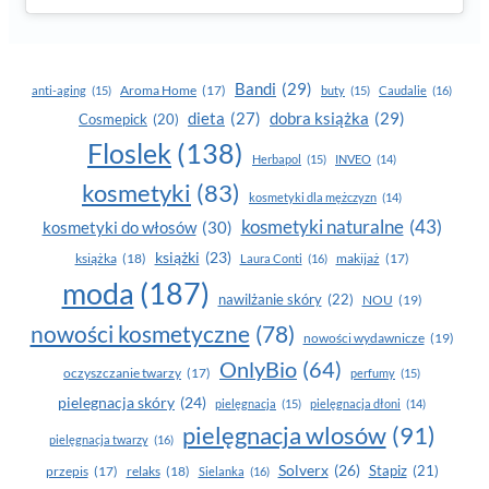
Bandi
(29)
Aroma Home
(17)
anti-aging
(15)
buty
(15)
Caudalie
(16)
dobra książka
(29)
dieta
(27)
Cosmepick
(20)
Floslek
(138)
Herbapol
(15)
INVEO
(14)
kosmetyki
(83)
kosmetyki dla mężczyzn
(14)
kosmetyki naturalne
(43)
kosmetyki do włosów
(30)
książki
(23)
książka
(18)
makijaż
(17)
Laura Conti
(16)
moda
(187)
nawilżanie skóry
(22)
NOU
(19)
nowości kosmetyczne
(78)
nowości wydawnicze
(19)
OnlyBio
(64)
oczyszczanie twarzy
(17)
perfumy
(15)
pielegnacja skóry
(24)
pielęgnacja
(15)
pielęgnacja dłoni
(14)
pielęgnacja wlosów
(91)
pielęgnacja twarzy
(16)
Solverx
(26)
Stapiz
(21)
przepis
(17)
relaks
(18)
Sielanka
(16)