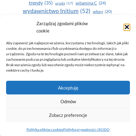
trendy
(35)
witamina C
(24)
uroda
(17)
wydawnictwo Initium
(52)
włosy
(20)
Yasumi
(164)
zdrowe zęby
(20)
Zarządzaj zgodami plików
cookie
zdrowie
(135)
Aby zapewnić jak najlepsze wrażenia, korzystamy z technologii, takich jak pliki
cookie, do przechowywania i/lub uzyskiwania dostępu do informacji o
urządzeniu. Zgoda na te technologie pozwoli nam przetwarzać dane, takie jak
zachowanie podczas przeglądania lub unikalne identyfikatory na tej stronie.
Brak wyrażenia zgody lub wycofanie zgody może niekorzystnie wpłynąć na
niektóre cechy i funkcje.
© 2026 Only You - portal dla kobiet (uroda, moda, zdrowie)
Akceptuję
opracowanie:
AZDOBRESTRONY
Odmów
Zobacz preferencje
Polityka prywatności i RODO
Polityka plików cookies (EU)
Polityka plików cookies
Polityka prywatności i RODO