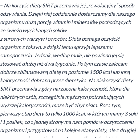
–
Na korzyść diety SIRT przemawia jej „rewolucyjny” sposób
odżywiania. Dzięki niej codziennie dostarczamy dla naszego
organizmu dużą porcję witamin i minerałów pochodzących
ze świeżo wyciskanych soków
z surowych warzyw i owoców. Dieta pomaga oczyścić
organizm z toksyn, a dzięki temu sprzyja lepszemu
samopoczuciu. Jednak, według mnie, nie powinno jej się
stosować dłużej niż dwa tygodnie. Po tym czasie zalecam
dobrze zbilansowaną dietę na poziomie 1500 kcal lub inną
kaloryczność dobraną przez dietetyka. Na niekorzyść diety
SIRT przemawia z góry narzucona kaloryczność, która dla
niektórych osób, szczególnie mężczyzn potrzebujących
wyższej kaloryczności, może być zbyt niska. Poza tym,
pierwszy etap diety to tylko 1000 kcal, w którym mamy 3 soki
i 1 posiłek, co z jednej strony ma nam pomóc w oczyszczeniu
organizmu i przygotować na kolejne etapy diety, ale z drugiej