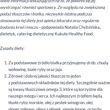
wiele informacji wskazujących na to, że powinni się jej
wystrzegać również sportowcy. Ze względu na zwiększoną
podaż tłuszczów i białka, niezwykle istotna podczas
stosowania tej diety jest opieka lekarska oraz regularne
badania krwi i moczu
– podpowiada Natalia Chybzińska,
dietetyk, catering dietetyczny Kukuła Healthy Food.
Zasady diety:
Za podstawowe źródło białka przyjmujemy drób, chudą
wołowinę, białe ryby oraz jaja.
Zdrowe i dobrej jakości tłuszcze to jeden
z podstawowych składników tej diety. Szczególnie ważne
są kwasy tłuszczowe omega 3, które są korzystne dla
naszego mózgu i serca. Ich najlepszym źródłem będą
tłuste ryby morskie, olej z pestek winogron, olej
słonecznikowy, oliwa z oliwek, siemię lniane, orzechy,