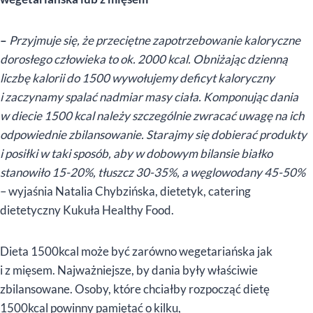
–
Przyjmuje się, że przeciętne zapotrzebowanie kaloryczne
dorosłego człowieka to ok. 2000 kcal. Obniżając dzienną
liczbę kalorii do 1500 wywołujemy deficyt kaloryczny
i zaczynamy spalać nadmiar masy ciała. Komponując dania
w diecie 1500 kcal należy szczególnie zwracać uwagę na ich
odpowiednie zbilansowanie. Starajmy się dobierać produkty
i posiłki w taki sposób, aby w dobowym bilansie białko
stanowiło 15-20%, tłuszcz 30-35%, a węglowodany 45-50%
– wyjaśnia Natalia Chybzińska, dietetyk, catering
dietetyczny Kukuła Healthy Food.
Dieta 1500kcal może być zarówno wegetariańska jak
i z mięsem. Najważniejsze, by dania były właściwie
zbilansowane. Osoby, które chciałby rozpocząć dietę
1500kcal powinny pamiętać o kilku,