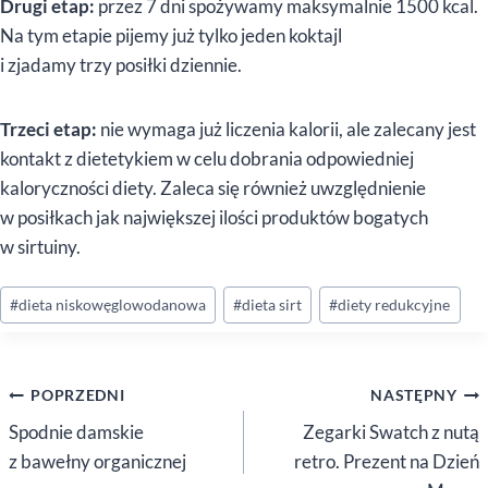
Drugi etap:
przez 7 dni spożywamy maksymalnie 1500 kcal.
Na tym etapie pijemy już tylko jeden koktajl
i zjadamy trzy posiłki dziennie.
Trzeci etap:
nie wymaga już liczenia kalorii, ale zalecany jest
kontakt z dietetykiem w celu dobrania odpowiedniej
kaloryczności diety. Zaleca się również uwzględnienie
w posiłkach jak największej ilości produktów bogatych
w sirtuiny.
Tagi
#
dieta niskowęglowodanowa
#
dieta sirt
#
diety redukcyjne
wpisu:
Nawigacja
POPRZEDNI
NASTĘPNY
wpisu
Spodnie damskie
Zegarki Swatch z nutą
z bawełny organicznej
retro. Prezent na Dzień