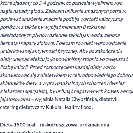
które zjadamy co 3-4 godziny, co pozwala wyeliminować
nagłe napady głodu. Zalecam unikanie smażonych potraw,
ponieważ smażenie znacznie podbija wartość kaloryczną
posiłków, a także by wypijać minimum 8 szklanek
niesłodzonych płynów dziennie takich jak woda, zielona
herbata i napary ziołowe. Polecam również wprowadzenie
umiarkowanej aktywności fizycznej. Aby po zakończeniu
diety uniknąć efektu jo-jo powinniśmy stopniowo zwiększać
liczbę kalorii. Przed rozpoczęciem każdej diety warto
skonsultować się z dietetykiem w celu odpowiedniego doboru
składników diety, a w przypadku innych schorzeń również
z lekarzem specjalistą, by uniknąć negatywnych konsekwencji
jej stosowania
– wyjaśnia Natalia Chybzińska, dietetyk,
catering dietetyczny Kukuła Healthy Food.
Dieta 1500 kcal – niskotłuszczowa, urozmaicona,
wegetariańska lub z mięsem