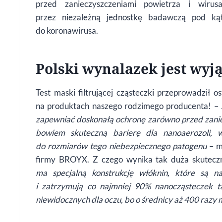
przed zanieczyszczeniami powietrza i wirus
przez niezależną jednostkę badawczą pod kąt
do koronawirusa.
Polski wynalazek jest wyj
Test maski filtrującej cząsteczki przeprowadził 
na produktach naszego rodzimego producenta! –
zapewniać doskonałą ochronę zar
ó
wno przed zanie
bowiem skuteczną barierę dla nanoaerozoli, 
do rozmiar
ó
w tego niebezpiecznego patogenu
– 
firmy BROYX. Z czego wynika tak duża skutecz
ma specjalną konstrukcję włóknin, kt
ó
re są na
i zatrzymują co najmniej 90% nanocząsteczek ta
niewidocznych dla oczu, bo o średnicy aż 400 razy 