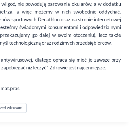
ą
wilgo
ć, nie powodują parowania okular
ó
w, a w dodatku
owietrza, a więc możemy w nich swobodnie oddychać.
ep
ó
w sportowych Decathlon oraz na stronie internetowej
e, jesteśmy świadomymi konsumentami i odpowiedzialnymi
 przekazujemy go dalej w swoim otoczeniu), lecz także
yśl technologiczną oraz rodzimych przedsiębiorc
ó
w.
 antywirusowej, dlatego opłaca się
mie
ć je zawsze przy
ej zapobiegać niż leczyć”. Zdrowie jest najcenniejsze.
. mat.pras.
rzed wirusami