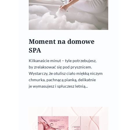
Aromaterapia na jesienną
chandrę
Moment na domowe
SPA
5 grudnia, 2025
Kilkanaście minut – tyle potrzebujesz,
by zrelaksować się pod prysznicem.
Wystarczy, że otulisz ciało miękką niczym
chmurka, pachnącą pianką, delikatnie
je wymasujesz i spłuczesz letnią...