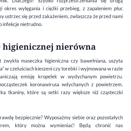
nik. Dlaczego? Szybko rozprzestrzeniania się drogą
i okres wylęgania i ciężki przebieg, z zapaleniem płuc
by ustrzec się przed zakażeniem, zwłaszcza że przed nami
o infekcje nietrudno.
 higienicznej nier
ó
wna
 zwykła maseczka higieniczna czy bawełniana, uszyta
ca” w czeluściach kieszeni czy torebki i wyjmowana w razie
raniczają emisję kropelek w wydychanym powietrzu.
anocząsteczek koronawirusa wdychanych z powietrzem.
ka tkaniny, kt
ó
re są setki razy większe niż cząsteczki
aprawdę bezpiecznie? Wyposażmy siebie oraz pozostałych
trem, kt
ó
ry mo
żna wymieniać
! B
ędą chronić nas