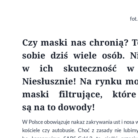
fot
Czy maski nas chronią? T
sobie dziś wiele os
ó
b. N
w ich skuteczność w
Niesłusznie! Na rynku mo
maski filtrujące, kt
ó
re
są na to dowody!
W Polsce obowiązuje nakaz zakrywania ust i nosa w 
kościele czy autobusie. Choć z zasady nie lubi