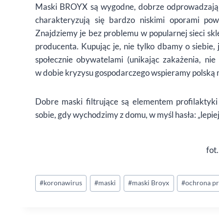
Maski BROYX są wygodne, dobrze odprowadzaj
charakteryzują się bardzo niskimi oporami p
Znajdziemy je bez problemu w popularnej sieci skl
producenta. Kupując je, nie tylko dbamy o siebi
społecznie obywatelami (unikając zakażenia, nie
w dobie kryzysu gospodarczego wspieramy polską m
Dobre maski filtrujące są elementem profilaktyki
sobie, gdy wychodzimy z domu, w myś
l has
ła: „lepi
fot
Tagi
#
koronawirus
#
maski
#
maski Broyx
#
ochrona p
wpisu: