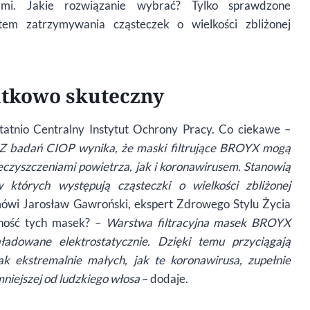
ami. Jakie rozwiązanie wybrać? Tylko sprawdzone
em zatrzymywania cząsteczek o wielkości zbliżonej
ątkowo skuteczny
ostatnio Centralny Instytut Ochrony Pracy. Co ciekawe –
Z badań CIOP wynika, że maski filtrują
ce BROYX mog
ą
czyszczeniami powietrza, jak i koronawirusem. Stanowią
w kt
ó
rych występują cząsteczki o wielkości zbliżonej
m
ó
wi Jarosław Gawroński, ekspert Zdrowego Stylu Życia
ność tych masek? –
Warstwa filtracyjna masek BROYX
ładowane elektrostatycznie. Dzięki temu przyciągają
k ekstremalnie małych, jak te koronawirusa, zupełnie
mniejszej od ludzkiego wł
osa
– dodaje.