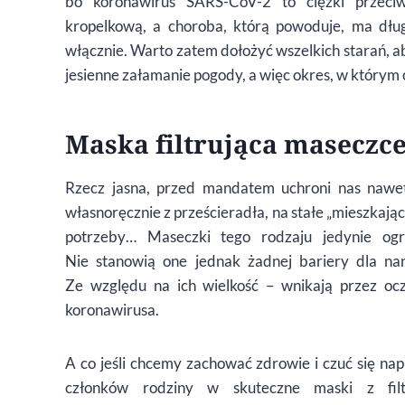
bo koronawirus SARS-CoV-2 to ciężki przeciw
kropelkową, a choroba, kt
ó
rą powoduje, ma dług
włącznie. Warto zatem dołożyć wszelkich starań, a
jesienne załamanie pogody, a więc okres, w kt
ó
rym 
Maska filtrująca maseczce
Rzecz jasna, przed mandatem uchroni nas nawet
własnoręcznie z prześ
cierad
ła, na stałe „mieszkają
potrzeby… Maseczki tego rodzaju jedynie og
Nie stanowią one jednak żadnej bariery dla n
Ze względu na ich wielkość – wnikają przez ocz
koronawirusa.
A co jeśli chcemy zachować zdrowie i czuć się n
członk
ó
w rodziny w skuteczne maski z fil