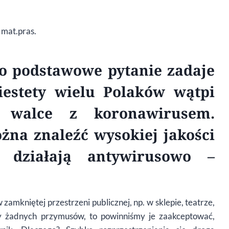
. mat.pras.
o podstawowe pytanie zadaje
iestety wielu Polak
ó
w wątpi
 walce z koronawirusem.
żna znaleźć wysokiej jakości
 działają antywirusowo –
zamkniętej przestrzeni publicznej, np. w sklepie, teatrze,
my żadnych przymus
ó
w, to powinniśmy je zaakceptować,