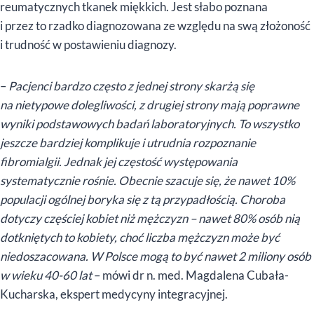
reumatycznych tkanek miękkich. Jest słabo poznana
i przez to rzadko diagnozowana ze względu na swą złożoność
i trudność w postawieniu diagnozy.
–
Pacjenci bardzo często z jednej strony skarżą się
na nietypowe dolegliwości, z drugiej strony mają poprawne
wyniki podstawowych badań laboratoryjnych. To wszystko
jeszcze bardziej komplikuje i utrudnia rozpoznanie
fibromialgii. Jednak jej częstość występowania
systematycznie rośnie. Obecnie szacuje się, że nawet 10%
populacji ogólnej boryka się z tą przypadłością. Choroba
dotyczy częściej kobiet niż mężczyzn – nawet 80% osób nią
dotkniętych to kobiety, choć liczba mężczyzn może być
niedoszacowana. W Polsce mogą to być nawet 2 miliony osób
w wieku 40-60 lat
– mówi dr n. med. Magdalena Cubała-
Kucharska, ekspert medycyny integracyjnej.