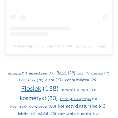
Post udostępniony przez ONLY YOU (@only_you_mag)
Bandi
(29)
Aroma Home
(17)
anti-aging
(15)
buty
(15)
Caudalie
(16)
dobra książka
(29)
dieta
(27)
Cosmepick
(20)
Floslek
(138)
Herbapol
(15)
INVEO
(14)
kosmetyki
(83)
kosmetyki dla mężczyzn
(14)
kosmetyki naturalne
(43)
kosmetyki do włosów
(30)
książki
(23)
książka
(18)
makijaż
(17)
Laura Conti
(16)