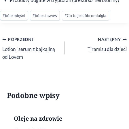
Produkty bogate w tryptofan (prekursor serotoniny)
Tagi
#
bóle mięśni
#
bóle stawów
#
Co to jest fibromialgia
wpisu:
Nawigacja
POPRZEDNI
NASTĘPNY
wpisu
Lotion i serum z bajkaliną
Tiramisu dla dzieci
od Lovem
Podobne wpisy
Oleje na zdrowie