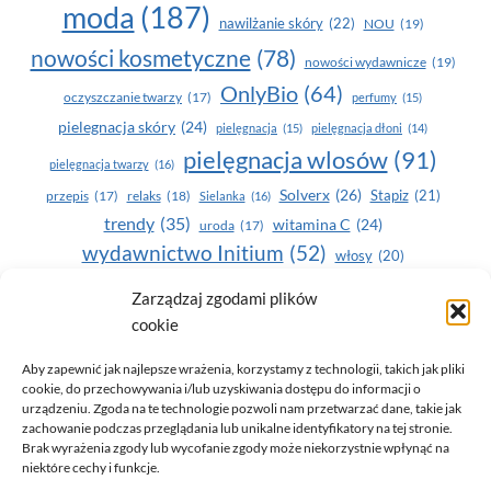
moda
(187)
nawilżanie skóry
(22)
NOU
(19)
nowości kosmetyczne
(78)
nowości wydawnicze
(19)
OnlyBio
(64)
oczyszczanie twarzy
(17)
perfumy
(15)
pielegnacja skóry
(24)
pielęgnacja
(15)
pielęgnacja dłoni
(14)
pielęgnacja wlosów
(91)
pielęgnacja twarzy
(16)
Solverx
(26)
Stapiz
(21)
przepis
(17)
relaks
(18)
Sielanka
(16)
trendy
(35)
witamina C
(24)
uroda
(17)
wydawnictwo Initium
(52)
włosy
(20)
Yasumi
(164)
zdrowe zęby
(20)
Zarządzaj zgodami plików
cookie
zdrowie
(135)
Aby zapewnić jak najlepsze wrażenia, korzystamy z technologii, takich jak pliki
cookie, do przechowywania i/lub uzyskiwania dostępu do informacji o
urządzeniu. Zgoda na te technologie pozwoli nam przetwarzać dane, takie jak
zachowanie podczas przeglądania lub unikalne identyfikatory na tej stronie.
Brak wyrażenia zgody lub wycofanie zgody może niekorzystnie wpłynąć na
niektóre cechy i funkcje.