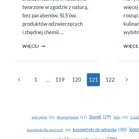
tworzone w zgodzie z naturą,
więcej
bez parabenów, SLS’ów,
rosnąc
produktów odzwierzęcych
kulina
i zbędnej chemii….
wybitn
TARGI
WIĘCEJ
WIĘCE
KOSMETYKÓW
NATURALNYCH
EKOPIĘKNO
Nawigacja
Poprzednia
Nastę
1
…
119
120
121
122
strony
strona
strona
Bandi
(29)
Aroma Home
(17)
anti-aging
(15)
buty
(15)
Cauda
kosm
kosmetyki do włosów
(30)
kosmetyki dla mężczyzn
(14)