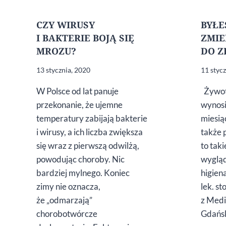
CZY WIRUSY
BYŁE
I BAKTERIE BOJĄ SIĘ
ZMIE
MROZU?
DO 
13 stycznia, 2020
11 styc
W Polsce od lat panuje
Żywotn
przekonanie, że ujemne
wynos
temperatury zabijają bakterie
miesią
i wirusy, a ich liczba zwiększa
także 
się wraz z pierwszą odwilżą,
to tak
powodując choroby. Nic
wyglą
bardziej mylnego. Koniec
higie
zimy nie oznacza,
lek. s
że „odmarzają”
z Medi
chorobotwórcze
Gdańs