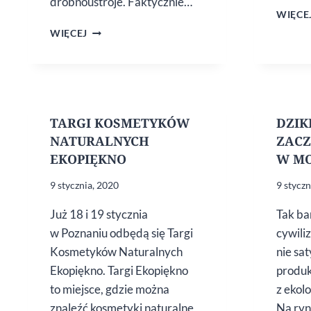
drobnoustroje. Faktycznie…
WIĘCE
CZY WIRUSY
WIĘCEJ
I BAKTERIE
BOJĄ
SIĘ
MROZU?
TARGI KOSMETYKÓW
DZIK
NATURALNYCH
ZACZ
EKOPIĘKNO
W MO
9 stycznia, 2020
9 styczn
Już 18 i 19 stycznia
Tak b
w Poznaniu odbędą się Targi
cywiliz
Kosmetyków Naturalnych
nie sa
Ekopiękno. Targi Ekopiękno
produ
to miejsce, gdzie można
z ekol
znaleźć kosmetyki naturalne
Na ryn