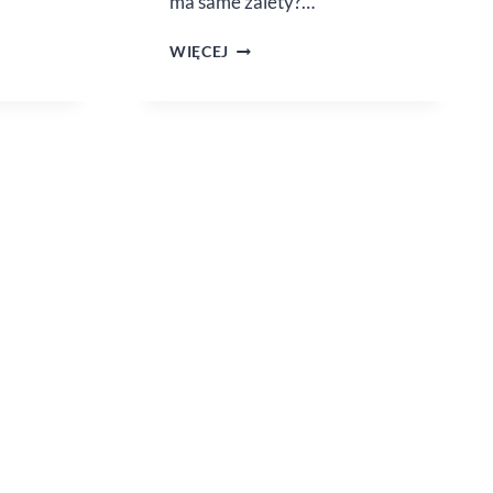
ma same zalety?…
MIÓD
WIĘCEJ
–
O
ELIKSIR
ZDROWIA
CZY NIEBEZPIECZNY
ALERGEN