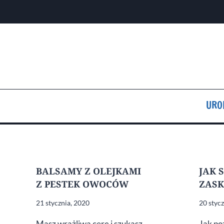
Przejdź
do
treści
URO
BALSAMY Z OLEJKAMI
JAK 
Z PESTEK OWOCÓW
ZAS
21 stycznia, 2020
20 styc
Masz wrażliwą cerę i szukasz
Jak po