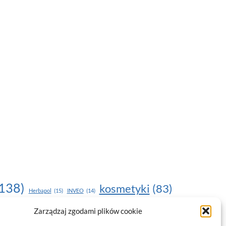
138)
kosmetyki
(83)
Herbapol
(15)
INVEO
(14)
moda
(187)
Zarządzaj zgodami plików cookie
nawilżanie skóry
(22)
(17)
NOU
(19)