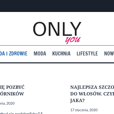
DA I ZDROWIE
MODA
KUCHNIA
LIFESTYLE
NOW
SIĘ POZBYĆ
NAJLEPSZA SZCZ
KÓRNIKÓW
DO WŁOSÓW. CZY
JAKA?
znia, 2020
17 stycznia, 2020
zbyć się zaskórników? 5