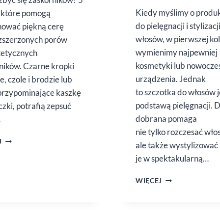
Kiedy myślimy o produ
 które pomogą
do pielęgnacji i stylizacj
hować piękną cerę
włosów, w pierwszej kol
zszerzonych porów
wymienimy najpewniej
stetycznych
kosmetyki lub nowocze
ników. Czarne kropki
urządzenia. Jednak
e, czole i brodzie lub
to szczotka do włosów j
 przypominające kaszkę
podstawą pielęgnacji. 
czki, potrafią zepsuć
dobrana pomaga
…
nie tylko rozczesać włos
JAK
J
ale także wystylizować
SIĘ
je w spektakularną…
POZBYĆ
ZASKÓRNIKÓW
NAJLEPSZA
WIĘCEJ
SZCZOTKA
DO WŁOSÓW.
CZYLI
JAKA?