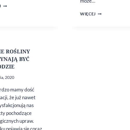
może…
BYŁEŚ
J
PRZEZIĘBIONY?
SYNDROM
WIĘCEJ
ZMIEŃ
CHRONICZNEG
SZCZOTECZKĘ
ZMĘCZENIA
DO ZĘBÓW
IE ROŚLINY
YNAJĄ BYĆ
DZIE
ia, 2020
ardzo mamy dość
acji, że już nawet
tysfakcjonują nas
kty pochodzące
ogicznych upraw.
ku pojawia się coraz