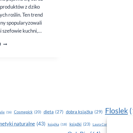
 produktów z dziko
ych roślin. Ten trend
rny spopularyzowali
i szefowie kuchni,…
DZIKIE
J
ROŚLINY
ZACZYNAJĄ
BYĆ
W MODZIE
pna
Floslek
(
dobra książka
(29)
dieta
(27)
Cosmepick
(20)
lie
(16)
etyki naturalne
(43)
książki
(23)
książka
(18)
makijaż
Laura Conti
(16)