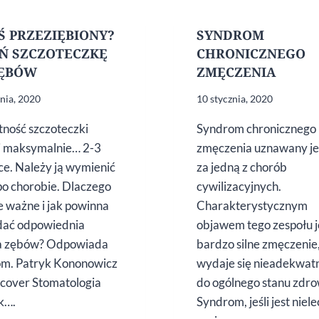
Ś PRZEZIĘBIONY?
SYNDROM
Ń SZCZOTECZKĘ
CHRONICZNEGO
ZĘBÓW
ZMĘCZENIA
znia, 2020
10 stycznia, 2020
ość szczoteczki
Syndrom chronicznego
i maksymalnie… 2-3
zmęczenia uznawany je
ce. Należy ją wymienić
za jedną z chorób
po chorobie. Dlaczego
cywilizacyjnych.
ie ważne i jak powinna
Charakterystycznym
dać odpowiednia
objawem tego zespołu j
na zębów? Odpowiada
bardzo silne zmęczenie
tom. Patryk Kononowicz
wydaje się nieadekwat
cover Stomatologia
do ogólnego stanu zdro
k….
Syndrom, jeśli jest niel