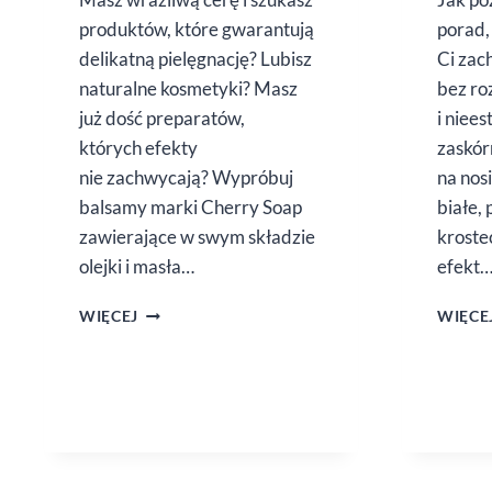
produktów, które gwarantują
porad,
delikatną pielęgnację? Lubisz
Ci zac
naturalne kosmetyki? Masz
bez ro
już dość preparatów,
i niee
których efekty
zaskór
nie zachwycają? Wypróbuj
na nosi
balsamy marki Cherry Soap
białe,
zawierające w swym składzie
kroste
olejki i masła…
efekt
BALSAMY
WIĘCEJ
WIĘCE
Z OLEJKAMI
Z PESTEK
OWOCÓW