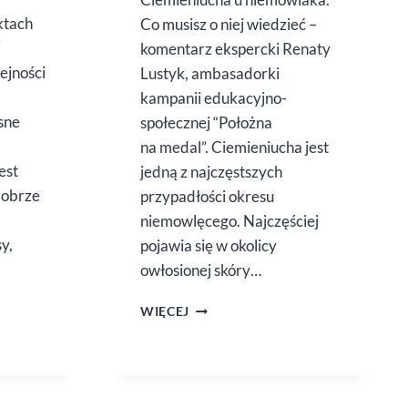
ktach
Co musisz o niej wiedzieć –
i
komentarz ekspercki Renaty
ejności
Lustyk, ambasadorki
kampanii edukacyjno-
sne
społecznej “Położna
na medal”. Ciemieniucha jest
est
jedną z najczęstszych
Dobrze
przypadłości okresu
niemowlęcego. Najczęściej
y,
pojawia się w okolicy
owłosionej skóry…
CIEMIENIUCHA
WIĘCEJ
–
JAK
SOBIE
Z NIĄ
RADZIĆ