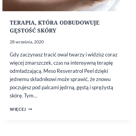
TERAPIA, KTÓRA ODBUDOWUJE
GĘSTOŚĆ SKÓRY
28 września, 2020
Gdy zaczynasz tracić owal twarzy i widzisz coraz
więcej zmarszczek, czas na intensywną terapię
odmładzającą. Meso Resveratrol Peel dzięki
jednemu składnikowi może sprawić, że znowu
poczujesz pod palcami jędrną, gęstą i sprężystą
skórę. Tym…
TERAPIA,
WIĘCEJ
KTÓRA ODBUDOWUJE
GĘSTOŚĆ
SKÓRY