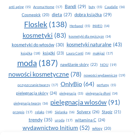
Bandi
(29)
Aroma Home
(17)
anti-aging
(15)
buty
(15)
Caudalie
(16)
dobra książka
(29)
dieta
(27)
Cosmepick
(20)
Floslek
(138)
Herbapol
(15)
INVEO
(14)
kosmetyki
(83)
kosmetyki dla mężczyzn
(14)
kosmetyki naturalne
(43)
kosmetyki do włosów
(30)
książki
(23)
książka
(18)
makijaż
(17)
Laura Conti
(16)
moda
(187)
nawilżanie skóry
(22)
NOU
(19)
nowości kosmetyczne
(78)
nowości wydawnicze
(19)
OnlyBio
(64)
oczyszczanie twarzy
(17)
perfumy
(15)
pielegnacja skóry
(24)
pielęgnacja
(15)
pielęgnacja dłoni
(14)
pielęgnacja wlosów
(91)
pielęgnacja twarzy
(16)
Solverx
(26)
Stapiz
(21)
przepis
(17)
relaks
(18)
Sielanka
(16)
trendy
(35)
witamina C
(24)
uroda
(17)
wydawnictwo Initium
(52)
włosy
(20)