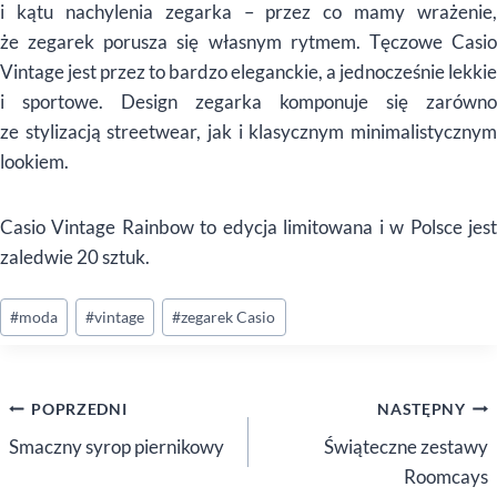
i kątu nachylenia zegarka – przez co mamy wrażenie,
że zegarek porusza się własnym rytmem. Tęczowe Casio
Vintage jest przez to bardzo eleganckie, a jednocześnie lekkie
i sportowe. Design zegarka komponuje się zarówno
ze stylizacją streetwear, jak i klasycznym minimalistycznym
lookiem.
Casio Vintage Rainbow to edycja limitowana i w Polsce jest
zaledwie 20 sztuk.
Tagi
#
moda
#
vintage
#
zegarek Casio
wpisu:
Nawigacja
POPRZEDNI
NASTĘPNY
wpisu
Smaczny syrop piernikowy
Świąteczne zestawy
Roomcays