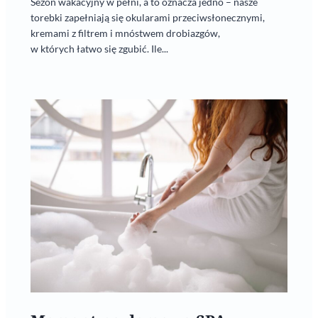
Sezon wakacyjny w pełni, a to oznacza jedno – nasze
torebki zapełniają się okularami przeciwsłonecznymi,
kremami z filtrem i mnóstwem drobiazgów,
w których łatwo się zgubić. Ile...