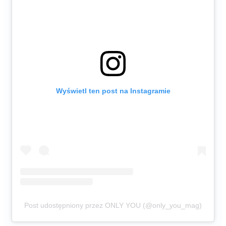
Wyświetl ten post na Instagramie
Post udostępniony przez ONLY YOU (@only_you_mag)