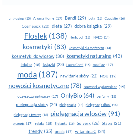
Bandi
(29)
Aroma Home
(17)
anti-aging
(15)
buty
(15)
Caudalie
(16)
dobra książka
(29)
dieta
(27)
Cosmepick
(20)
Floslek
(138)
Herbapol
(15)
INVEO
(14)
kosmetyki
(83)
kosmetyki dla mężczyzn
(14)
kosmetyki naturalne
(43)
kosmetyki do włosów
(30)
książki
(23)
książka
(18)
makijaż
(17)
Laura Conti
(16)
moda
(187)
nawilżanie skóry
(22)
NOU
(19)
nowości kosmetyczne
(78)
nowości wydawnicze
(19)
OnlyBio
(64)
oczyszczanie twarzy
(17)
perfumy
(15)
pielegnacja skóry
(24)
pielęgnacja
(15)
pielęgnacja dłoni
(14)
pielęgnacja wlosów
(91)
pielęgnacja twarzy
(16)
Solverx
(26)
Stapiz
(21)
przepis
(17)
relaks
(18)
Sielanka
(16)
trendy
(35)
witamina C
(24)
uroda
(17)