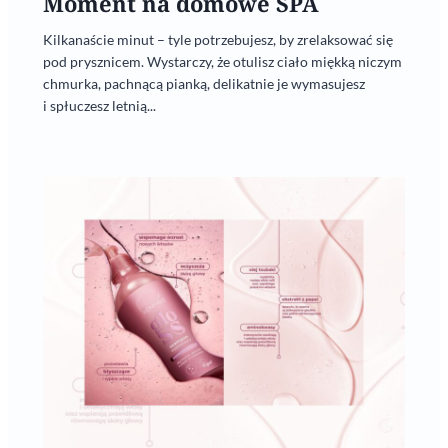
Moment na domowe SPA
Kilkanaście minut – tyle potrzebujesz, by zrelaksować się
pod prysznicem. Wystarczy, że otulisz ciało miękką niczym
chmurka, pachnącą pianką, delikatnie je wymasujesz
i spłuczesz letnią...