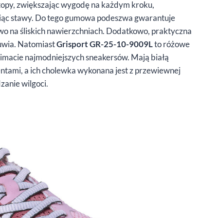
topy, zwiększając wygodę na każdym kroku,
roniąc stawy. Do tego gumowa podeszwa gwarantuje
wo na śliskich nawierzchniach. Dodatkowo, praktyczna
buwia. Natomiast
Grisport GR-25-10-9009L
to różowe
 klimacie najmodniejszych sneakersów. Mają białą
tami, a ich cholewka wykonana jest z przewiewnej
zanie wilgoci.