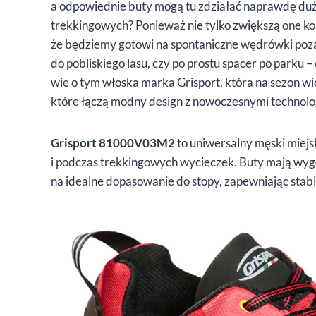
a odpowiednie buty mogą tu zdziałać naprawdę du
trekkingowych? Ponieważ nie tylko zwiększą one ko
że będziemy gotowi na spontaniczne wędrówki poza
do pobliskiego lasu, czy po prostu spacer po parku
wie o tym włoska marka Grisport, która na sezon w
które łączą modny design z nowoczesnymi technologa
Grisport 81000V03M2
to uniwersalny męski miejsk
i podczas trekkingowych wycieczek. Buty mają wyg
na idealne dopasowanie do stopy, zapewniając stabi