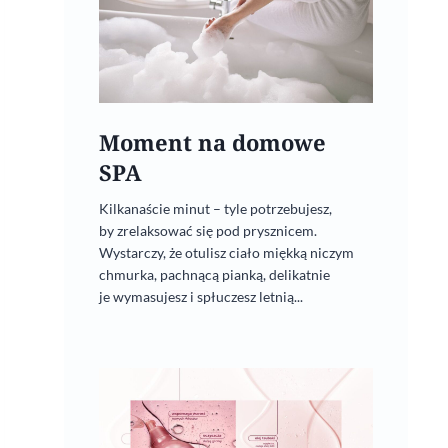
Moment na domowe
SPA
Kilkanaście minut – tyle potrzebujesz,
by zrelaksować się pod prysznicem.
Wystarczy, że otulisz ciało miękką niczym
chmurka, pachnącą pianką, delikatnie
je wymasujesz i spłuczesz letnią...