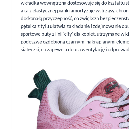
wkładka wewnętrzna dostosowuje się do kształtu s
a ta z elastycznej pianki amortyzuje wstrząsy, ch
doskonałą przyczepność, co zwiększa bezpieczeńst
pętelka z tyłu ułatwia zakładanie i zdejmowanie o
sportowe buty z linii ‘city’ dla kobiet, utrzymane w
podeszwę ozdobioną czarnymi nakrapianymi elemen
siateczki, co zapewnia dobrą wentylację i odprowad