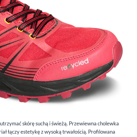
ąc utrzymać skórę suchą i świeżą. Przewiewna cholewka
iał łączy estetykę z wysoką trwałością. Profilowana