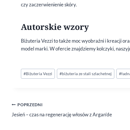
czy zaczerwienienie skóry.
Autorskie wzory
Biżuteria Vezzi to także moc wyobraźni i kreacji or
model marki. W ofercie znajdziemy kolczyki, naszyjn
Tagi
#
Biżuteria Vezzi
#
biżuteria ze stali szlachetnej
#
ładn
wpisu:
Nawigacja
POPRZEDNI
Jesień – czas na regenerację włosów z Argan’de
wpisu