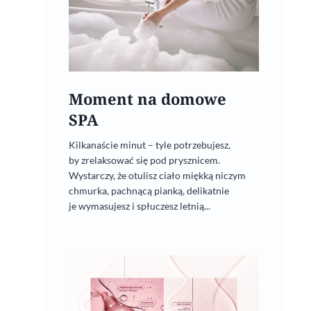
Moment na domowe
SPA
Kilkanaście minut – tyle potrzebujesz,
by zrelaksować się pod prysznicem.
Wystarczy, że otulisz ciało miękką niczym
chmurka, pachnącą pianką, delikatnie
je wymasujesz i spłuczesz letnią...
Cat Eye Satin od NEONAIL