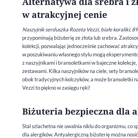
Alternatywa dla srebra i z
w atrakcyjnej cenie
Naszyjnik serduszka Rozeta Vezzi, białe koraliki; 89
przypominają biżuterię ze złota lub srebra. Zasto
kolekcji, pozwalając jednocześnie zachować atrakcyj
w poszukiwaniu własnego stylu mogą eksperymentow
z naszyjnikami i bransoletkami w bajeczne kolekcj
zestawami. Kilka naszyjników na ciele, sety bransol
obok tradycyjnych kolczyków, a może bransoletki na
Vezzi to piękno w zasięgu ręki!
Biżuteria bezpieczna dla 
Stal szlachetna nie uwalnia niklu do organizmu, co 
dla alergików. Antyalergiczną biżuterię można no