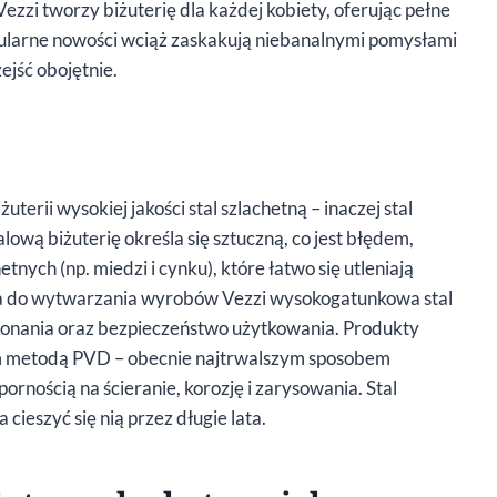
zzi tworzy biżuterię dla każdej kobiety, oferując pełne
ularne nowości wciąż zaskakują niebanalnymi pomysłami
ejść obojętnie.
uterii wysokiej jakości stal szlachetną – inaczej stal
lową biżuterię określa się sztuczną, co jest błędem,
tnych (np. miedzi i cynku), które łatwo się utleniają
owana do wytwarzania wyrobów Vezzi wysokogatunkowa stal
onania oraz bezpieczeństwo użytkowania. Produkty
m metodą PVD – obecnie najtrwalszym sposobem
rnością na ścieranie, korozję i zarysowania. Stal
a cieszyć się nią przez długie lata.