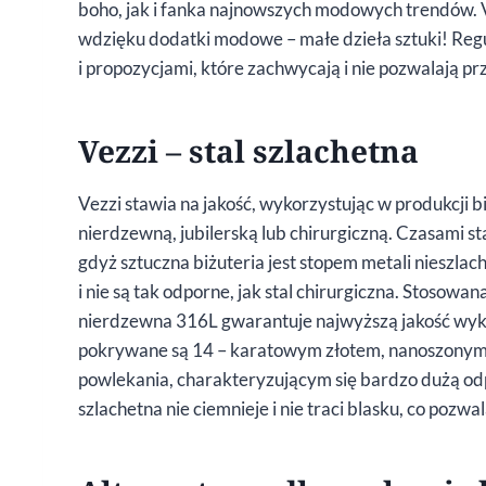
boho, jak i fanka najnowszych modowych trendów. Ve
wdzięku dodatki modowe – małe dzieła sztuki! Reg
i propozycjami, które zachwycają i nie pozwalają prz
Vezzi – stal szlachetna
Vezzi stawia na jakość, wykorzystując w produkcji biż
nierdzewną, jubilerską lub chirurgiczną. Czasami sta
gdyż sztuczna biżuteria jest stopem metali nieszlache
i nie są tak odporne, jak stal chirurgiczna. Stos
nierdzewna 316L gwarantuje najwyższą jakość wyk
pokrywane są 14 – karatowym złotem, nanoszony
powlekania, charakteryzującym się bardzo dużą odpo
szlachetna nie ciemnieje i nie traci blasku, co pozwal