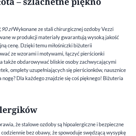
łota – szlachetne piękno
,90 zł
Wykonane ze stali chirurgicznej ozdoby Vezzi
sowane w produkcji materiały gwarantują wysoką jakość
ną cenę. Dzięki temu miłośniczki biżuterii
ać ze wzorami i motywami, łączyć pierścionki
e, a także obdarowywać bliskie osoby zachwycającymi
etek, omplety uzupełniających się pierścionków, nausznice
 nogę? Dla każdego znajdzie się coś pięknego! Biżuteria
alergików
sprawia, że stalowe ozdoby są hipoalergiczne i bezpieczne
sić codziennie bez obawy, że spowoduje swędzącą wysypkę