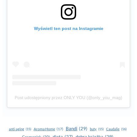
Wyświetl ten post na Instagramie
Post udostępniony przez ONLY YOU (@only_you_mag)
Bandi
(29)
Aroma Home
(17)
anti-aging
(15)
buty
(15)
Caudalie
(16)
dobra książka
(29)
dieta
(27)
Cosmepick
(20)