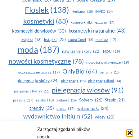
Floslek
(138)
Herbapol
(15)
INVEO
(14)
kosmetyki
(83)
kosmetyki dla mężczyzn
(14)
kosmetyki naturalne
(43)
kosmetyki do włosów
(30)
książki
(23)
książka
(18)
makijaż
(17)
Laura Conti
(16)
moda
(187)
nawilżanie skóry
(22)
NOU
(19)
nowości kosmetyczne
(78)
nowości wydawnicze
(19)
OnlyBio
(64)
oczyszczanie twarzy
(17)
perfumy
(15)
pielegnacja skóry
(24)
pielęgnacja
(15)
pielęgnacja dłoni
(14)
pielęgnacja wlosów
(91)
pielęgnacja twarzy
(16)
Solverx
(26)
Stapiz
(21)
przepis
(17)
relaks
(18)
Sielanka
(16)
trendy
(35)
witamina C
(24)
uroda
(17)
wydawnictwo Initium
(52)
włosy
(20)
Yasumi
(164)
zdrowe zęby
(20)
Zarządzaj zgodami plików
cookie