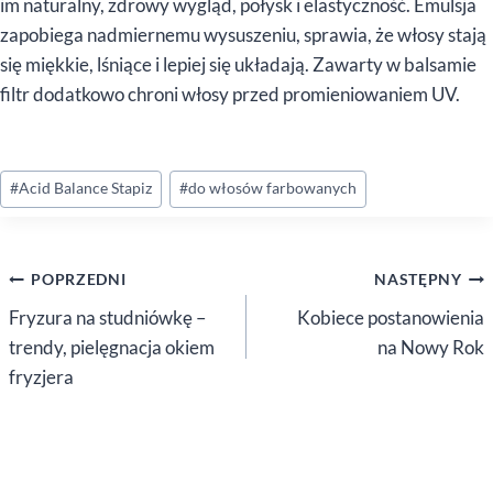
im naturalny, zdrowy wygląd, połysk i elastyczność. Emulsja
zapobiega nadmiernemu wysuszeniu, sprawia, że włosy stają
się miękkie, lśniące i lepiej się układają. Zawarty w balsamie
filtr dodatkowo chroni włosy przed promieniowaniem UV.
Tagi
#
Acid Balance Stapiz
#
do włosów farbowanych
wpisu:
Nawigacja
POPRZEDNI
NASTĘPNY
wpisu
Fryzura na studniówkę –
Kobiece postanowienia
trendy, pielęgnacja okiem
na Nowy Rok
fryzjera