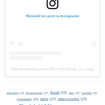
Wyświetl ten post na Instagramie
Post udostępniony przez ONLY YOU (@only_you_mag)
Bandi
(29)
Aroma Home
(17)
anti-aging
(15)
buty
(15)
Caudalie
(16)
dobra książka
(29)
dieta
(27)
Cosmepick
(20)