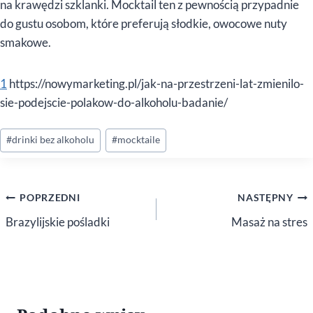
na krawędzi szklanki. Mocktail ten z pewnością przypadnie
do gustu osobom, które preferują słodkie, owocowe nuty
smakowe.
1
https://nowymarketing.pl/jak-na-przestrzeni-lat-zmienilo-
sie-podejscie-polakow-do-alkoholu-badanie/
Tagi
#
drinki bez alkoholu
#
mocktaile
wpisu:
Nawigacja
POPRZEDNI
NASTĘPNY
wpisu
Brazylijskie pośladki
Masaż na stres