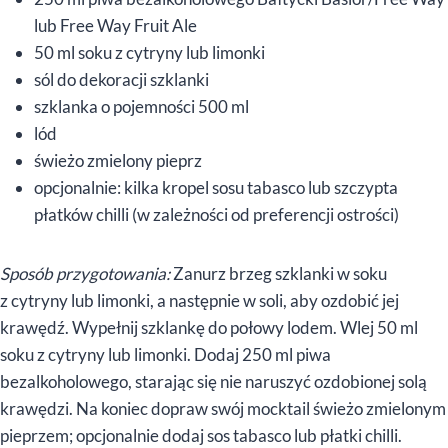
lub Free Way Fruit Ale
50 ml soku z cytryny lub limonki
sól do dekoracji szklanki
szklanka o pojemności 500 ml
lód
świeżo zmielony pieprz
opcjonalnie: kilka kropel sosu tabasco lub szczypta
płatków chilli (w zależności od preferencji ostrości)
Sposób przygotowania:
Zanurz brzeg szklanki w soku
z cytryny lub limonki, a następnie w soli, aby ozdobić jej
krawędź. Wypełnij szklankę do połowy lodem. Wlej 50 ml
soku z cytryny lub limonki. Dodaj 250 ml piwa
bezalkoholowego, starając się nie naruszyć ozdobionej solą
krawędzi. Na koniec dopraw swój mocktail świeżo zmielonym
pieprzem; opcjonalnie dodaj sos tabasco lub płatki chilli.