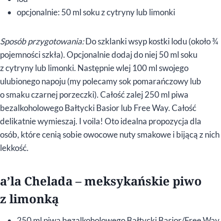
opcjonalnie: 50 ml soku z cytryny lub limonki
Sposób przygotowania:
Do szklanki wsyp kostki lodu (około ¾
pojemności szkła). Opcjonalnie dodaj do niej 50 ml soku
z cytryny lub limonki. Następnie wlej 100 ml swojego
ulubionego napoju (my polecamy sok pomarańczowy lub
o smaku czarnej porzeczki). Całość zalej 250 ml piwa
bezalkoholowego Bałtycki Basior lub Free Way. Całość
delikatnie wymieszaj. I voila! Oto idealna propozycja dla
osób, które cenią sobie owocowe nuty smakowe i bijącą z nich
lekkość.
a’la Chelada – meksykańskie piwo
z limonką
250 ml piwa bezalkoholowego Bałtycki Basior/Free Way