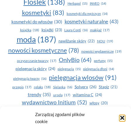
Floslek
(138)
Herbapol
(15)
INVEO
(14)
kosmetyki
(83)
kosmetyki dla mężczyzn
(14)
kosmetyki naturalne
(43)
kosmetyki do włosów
(30)
książki
(23)
książka
(18)
makijaż
(17)
Laura Conti
(16)
moda
(187)
nawilżanie skóry
(22)
NOU
(19)
nowości kosmetyczne
(78)
nowości wydawnicze
(19)
OnlyBio
(64)
oczyszczanie twarzy
(17)
perfumy
(15)
pielegnacja skóry
(24)
pielęgnacja
(15)
pielęgnacja dłoni
(14)
pielęgnacja wlosów
(91)
pielęgnacja twarzy
(16)
Solverx
(26)
Stapiz
(21)
przepis
(17)
relaks
(18)
Sielanka
(16)
trendy
(35)
witamina C
(24)
uroda
(17)
wydawnictwo Initium
(52)
włosy
(20)
Yasumi
(164)
zdrowe zęby
(20)
Zarządzaj zgodami plików
cookie
zdrowie
(135)