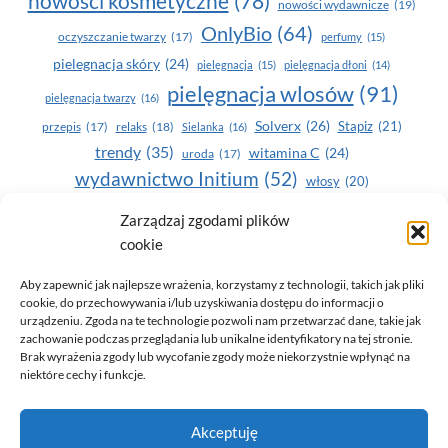
nowości kosmetyczne
(78)
nowości wydawnicze
(19)
OnlyBio
(64)
oczyszczanie twarzy
(17)
perfumy
(15)
pielegnacja skóry
(24)
pielęgnacja
(15)
pielęgnacja dłoni
(14)
pielęgnacja wlosów
(91)
pielęgnacja twarzy
(16)
Solverx
(26)
Stapiz
(21)
przepis
(17)
relaks
(18)
Sielanka
(16)
trendy
(35)
witamina C
(24)
uroda
(17)
wydawnictwo Initium
(52)
włosy
(20)
Yasumi
(164)
zdrowe zęby
(20)
Zarządzaj zgodami plików
cookie
zdrowie
(135)
Aby zapewnić jak najlepsze wrażenia, korzystamy z technologii, takich jak pliki
cookie, do przechowywania i/lub uzyskiwania dostępu do informacji o
urządzeniu. Zgoda na te technologie pozwoli nam przetwarzać dane, takie jak
zachowanie podczas przeglądania lub unikalne identyfikatory na tej stronie.
Brak wyrażenia zgody lub wycofanie zgody może niekorzystnie wpłynąć na
niektóre cechy i funkcje.
© 2026 Only You - portal dla kobiet (uroda, moda, zdrowie)
Akceptuję