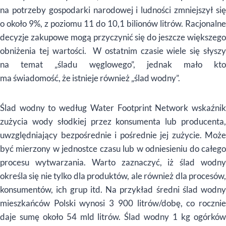
na potrzeby gospodarki narodowej i ludności zmniejszył się
o około 9%, z poziomu 11 do 10,1 bilionów litrów. Racjonalne
decyzje zakupowe mogą przyczynić się do jeszcze większego
obniżenia tej wartości. W ostatnim czasie wiele się słyszy
na temat „śladu węglowego”, jednak mało kto
ma świadomość, że istnieje również „ślad wodny”.
Ślad wodny to według Water Footprint Network wskaźnik
zużycia wody słodkiej przez konsumenta lub producenta,
uwzględniający bezpośrednie i pośrednie jej zużycie. Może
być mierzony w jednostce czasu lub w odniesieniu do całego
procesu wytwarzania. Warto zaznaczyć, iż ślad wodny
określa się nie tylko dla produktów, ale również dla procesów,
konsumentów, ich grup itd. Na przykład średni ślad wodny
mieszkańców Polski wynosi 3 900 litrów/dobę, co rocznie
daje sumę około 54 mld litrów. Ślad wodny 1 kg ogórków