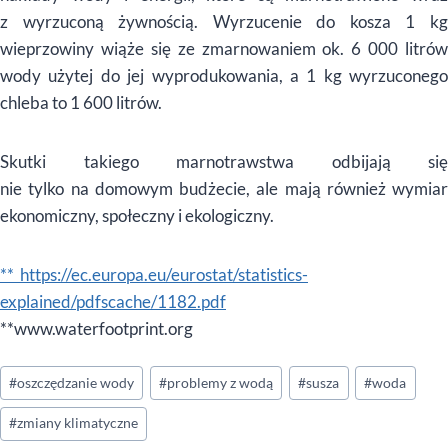
z wyrzuconą żywnością. Wyrzucenie do kosza 1 kg
wieprzowiny wiąże się ze zmarnowaniem ok. 6 000 litrów
wody użytej do jej wyprodukowania, a 1 kg wyrzuconego
chleba to 1 600 litrów.
Skutki takiego marnotrawstwa odbijają się
nie tylko na domowym budżecie, ale mają również wymiar
ekonomiczny, społeczny i ekologiczny.
**
https://ec.europa.eu/eurostat/statistics-
explained/pdfscache/1182.pdf
**www.waterfootprint.org
Tagi
#
oszczędzanie wody
#
problemy z wodą
#
susza
#
woda
wpisu:
#
zmiany klimatyczne