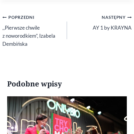
Nawigacja
POPRZEDNI
NASTĘPNY
wpisu
,,Pierwsze chwile
AY 1 by KRAYNA
z noworodkiem”, Izabela
Dembińska
Podobne wpisy