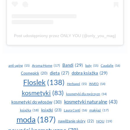
Post udostępniony przez ONLY YOU (@only_you_mag)
Bandi
(29)
Aroma Home
(17)
anti-aging
(15)
buty
(15)
Caudalie
(16)
dobra książka
(29)
dieta
(27)
Cosmepick
(20)
Floslek
(138)
Herbapol
(15)
INVEO
(14)
kosmetyki
(83)
kosmetyki dla mężczyzn
(14)
kosmetyki naturalne
(43)
kosmetyki do włosów
(30)
książki
(23)
książka
(18)
makijaż
(17)
Laura Conti
(16)
moda
(187)
nawilżanie skóry
(22)
NOU
(19)