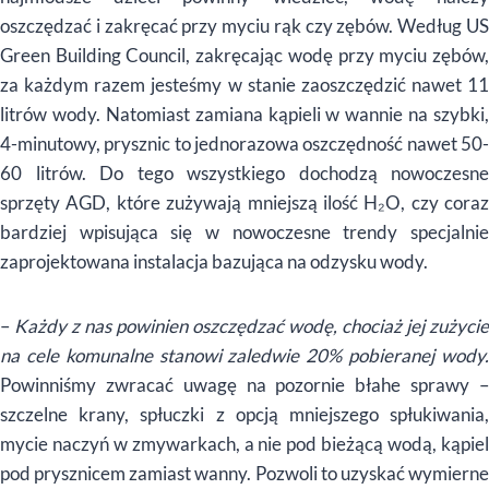
oszczędzać i zakręcać przy myciu rąk czy zębów. Według US
Green Building Council, zakręcając wodę przy myciu zębów,
za każdym razem jesteśmy w stanie zaoszczędzić nawet 11
litrów wody. Natomiast zamiana kąpieli w wannie na szybki,
4-minutowy, prysznic to jednorazowa oszczędność nawet 50-
60 litrów. Do tego wszystkiego dochodzą nowoczesne
sprzęty AGD, które zużywają mniejszą ilość H₂O, czy coraz
bardziej wpisująca się w nowoczesne trendy specjalnie
zaprojektowana instalacja bazująca na odzysku wody.
–
Każdy z nas powinien oszczędzać wodę, chociaż jej zużycie
na cele komunalne stanowi zaledwie 20% pobieranej wody.
Powinniśmy zwracać uwagę na pozornie błahe sprawy –
szczelne krany, spłuczki z opcją mniejszego spłukiwania,
mycie naczyń w zmywarkach, a nie pod bieżącą wodą, kąpiel
pod prysznicem zamiast wanny. Pozwoli to uzyskać wymierne